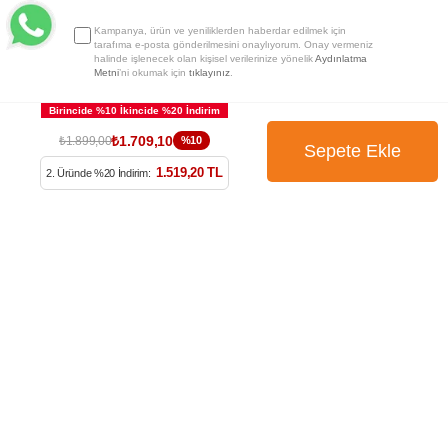
Kampanya, ürün ve yeniliklerden haberdar edilmek için
tarafıma e-posta gönderilmesini onaylıyorum. Onay vermeniz
halinde işlenecek olan kişisel verilerinize yönelik
Aydınlatma
Metni
’ni okumak için
tıklayınız
.
₺1.709,10
₺1.899,00
%10
1.519,20 TL
2. Üründe %20 İndirim: