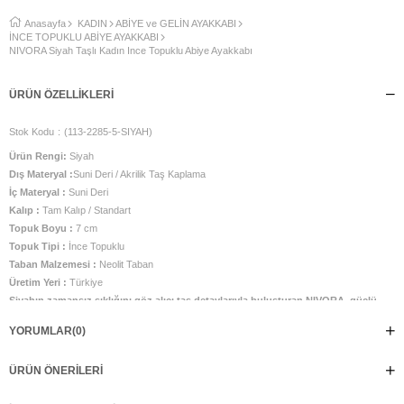
Anasayfa
KADIN
ABİYE ve GELİN AYAKKABI
İNCE TOPUKLU ABİYE AYAKKABI
NIVORA Siyah Taşlı Kadın İnce Topuklu Abiye Ayakkabı
ÜRÜN ÖZELLIKLERI
Stok Kodu
(113-2285-5-SIYAH)
Ürün Rengi:
Siyah
Dış Materyal :
Suni Deri / Akrilik Taş Kaplama
İç Materyal :
Suni Deri
Kalıp :
Tam Kalıp / Standart
Topuk Boyu :
7 cm
Topuk Tipi :
İnce Topuklu
Taban Malzemesi :
Neolit Taban
Üretim Yeri :
Türkiye
Siyahın zamansız şıklığını göz alıcı taş detaylarıyla buluşturan NIVORA, güçlü
ve sofistike stilin vazgeçilmez tamamlayıcısı olmaya hazır. Işığı her açıdan
YORUMLAR
(0)
yansıtan yoğun taş işlemeli yüzeyi, siyahın asil duruşuna çarpıcı bir ışıltı
kazandırırken; sivri burun tasarımı feminen ve zarif bir siluet oluşturur. İnce
ÜRÜN ÖNERILERI
topuk yapısı şıklığı ön plana çıkarırken, ayarlanabilir bilek bandı ayağı güvenle
kavrayarak dengeli ve konforlu bir kullanım sunar. Açık arka slingback formu