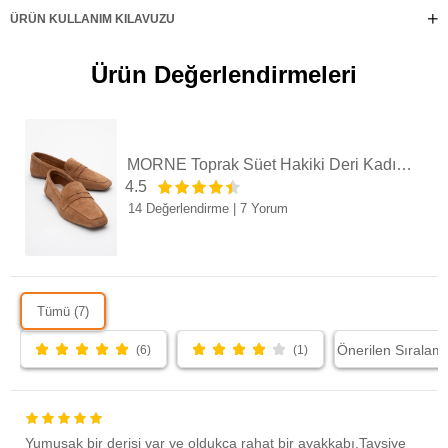
ortamda fark yaratmak isteyenler için tasarlandı!
ÜRÜN KULLANIM KILAVUZU
Ürün Değerlendirmeleri
MORNE Toprak Süet Hakiki Deri Kadın Loafer Ayakkabı
4.5
14 Değerlendirme
|
7 Yorum
Tümü (7)
(6)
(1)
Yumuşak bir derisi var ve oldukça rahat bir ayakkabı.Tavsiye