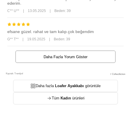
ederim.
C** U**
|
13.05.2025
|
Beden: 39
efsane güzel. rahat ve tam kalıp.çok beğendim
G** T**
|
19.05.2025
|
Beden: 39
Daha Fazla Yorum Göster
Kaynak: Trendyol
⚡ CollectAction
Daha fazla
Loafer Ayakkabı
görüntüle
Tüm
Kadın
ürünleri