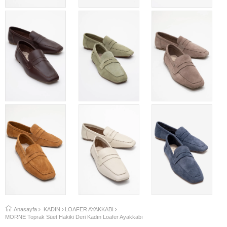
Anasayfa
KADIN
LOAFER AYAKKABI
MORNE Toprak Süet Hakiki Deri Kadın Loafer Ayakkabı