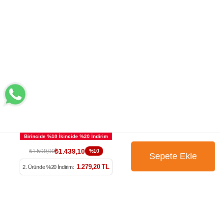
₺1.439,10
₺1.599,00
%10
BÜLTENİMİZE ÜYE OLUN
1.279,20 TL
2. Üründe %20 İndirim:
Kampanya, ürün ve yeniliklerden haberdar edilmek için