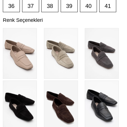
36
37
38
39
40
41
Renk Seçenekleri