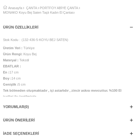
Anasayfa
ÇANTA
PORTFOY ABİYE ÇANTA
MONAKO Koyu Bej Saten Taşlı Kadın El Çantası
ÜRÜN ÖZELLIKLERI
Stok Kodu
(132-436-5-KOYU BEJ SATEN)
Üretim Yeri :
Türkiye
Ürün Rengi:
Koyu Bej
Materyal :
Tekstil
EBATLAR :
En :
17 cm
Boy :
14 cm
Genişlik :
5 cm
Tek bölmeden oluşmaktadır , içi astarlıdır , zincir askısı mevcuttur. %100 El
isçiligi ile üretilmistir.
YORUMLAR
(0)
ÜRÜN ÖNERILERI
İADE SEÇENEKLERI