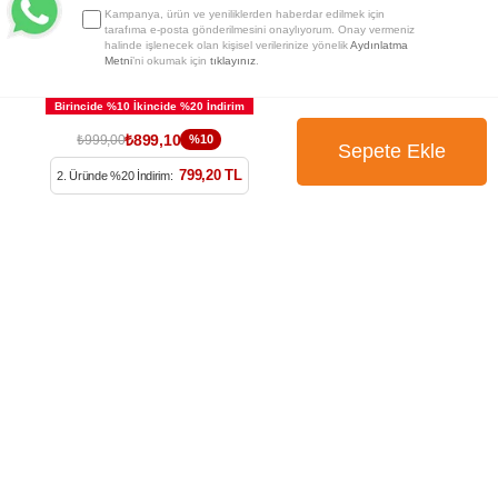
Kampanya, ürün ve yeniliklerden haberdar edilmek için
tarafıma e-posta gönderilmesini onaylıyorum. Onay vermeniz
halinde işlenecek olan kişisel verilerinize yönelik
Aydınlatma
Metni
’ni okumak için
tıklayınız
.
₺899,10
₺999,00
%10
799,20 TL
2. Üründe %20 İndirim: