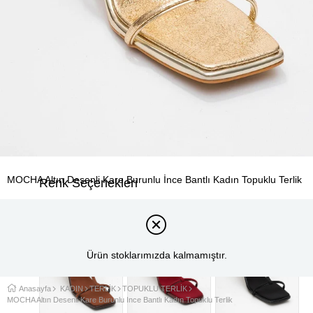
MOCHA Altın Desenli Kare Burunlu İnce Bantlı Kadın Topuklu Terlik
Renk Seçenekleri
Ürün stoklarımızda kalmamıştır.
Anasayfa
KADIN
TERLİK
TOPUKLU TERLİK
MOCHA Altın Desenli Kare Burunlu İnce Bantlı Kadın Topuklu Terlik