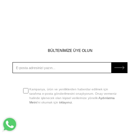
BÜLTENİMİZE ÜYE OLUN
Kampanya, ürün ve yeniliklerden haberdar edilmek için
tarafıma e-posta gönderilmesini onaylıyorum. Onay vermeniz
halinde işlenecek olan kişisel verilerinize yönelik
Aydınlatma
Metni
’ni okumak için
tıklayınız
.