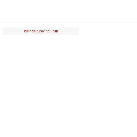
birinciurunikinciurun
LUVİ
MÜŞTERİ HİZMETLERİ
POPÜLER KATEGORİLER
ÖZEL SAYFALAR