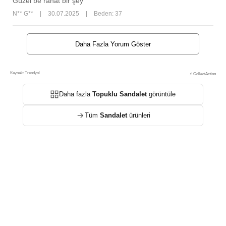
Güzel be rahat bir şey
N** G**
|
30.07.2025
|
Beden: 37
Daha Fazla Yorum Göster
Kaynak: Trendyol
⚡ CollectAction
Daha fazla
Topuklu Sandalet
görüntüle
Tüm
Sandalet
ürünleri