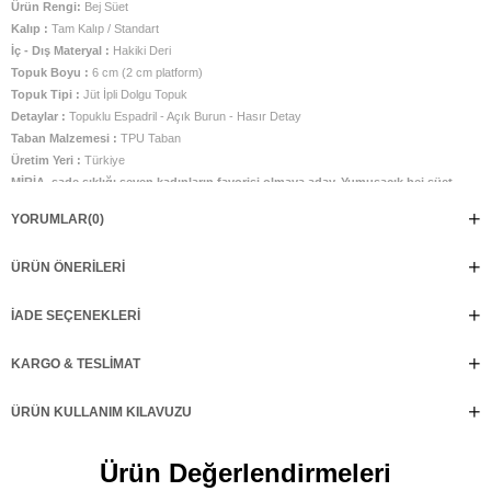
Ürün Rengi:
Bej Süet
Kalıp :
Tam Kalıp / Standart
İç - Dış Materyal :
Hakiki Deri
Topuk Boyu :
6 cm (2 cm platform)
Topuk Tipi :
Jüt İpli Dolgu Topuk
Detaylar :
Topuklu Espadril - Açık Burun - Hasır Detay
Taban Malzemesi :
TPU Taban
Üretim Yeri :
Türkiye
MİRİA, sade şıklığı seven kadınların favorisi olmaya aday. Yumuşacık bej süet
dokusu ve el işçiliğiyle hazırlanan hasır dolgu topuklarıyla doğallığın en zarif
YORUMLAR
(0)
halini sunuyor. Ayağı saran çapraz bant detayı feminen bir dokunuş katarken,
bilekten ayarlanabilir tokası gün boyu konfor sağlıyor. Hem şehirde hem tatilde
ÜRÜN ÖNERILERI
doğal ama etkileyici bir stil için MİRİA tam sana göre!
İADE SEÇENEKLERI
KARGO & TESLIMAT
ÜRÜN KULLANIM KILAVUZU
Ürün Değerlendirmeleri