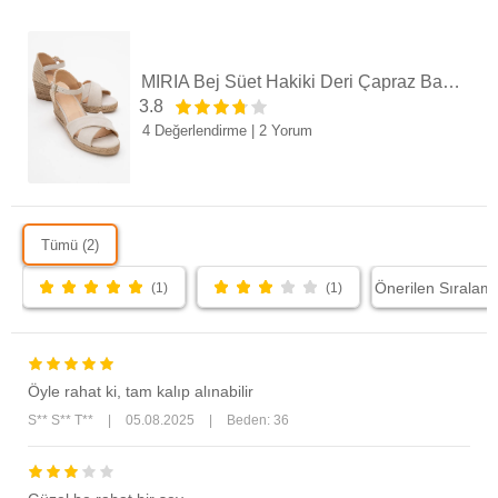
MİRİA Bej Süet Hakiki Deri Çapraz Bantlı Kadın Dolgu Topuklu Sandalet
3.8
4 Değerlendirme
|
2 Yorum
Tümü (2)
(1)
(1)
Öyle rahat ki, tam kalıp alınabilir
S** S** T**
|
05.08.2025
|
Beden: 36