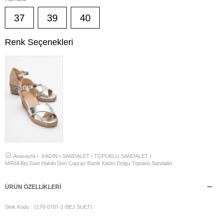
37
39
40
Renk Seçenekleri
Anasayfa
KADIN
SANDALET
TOPUKLU SANDALET
MİRİA Bej Süet Hakiki Deri Çapraz Bantlı Kadın Dolgu Topuklu Sandalet
ÜRÜN ÖZELLIKLERI
Stok Kodu
(170-0707-1-BEJ SUET)