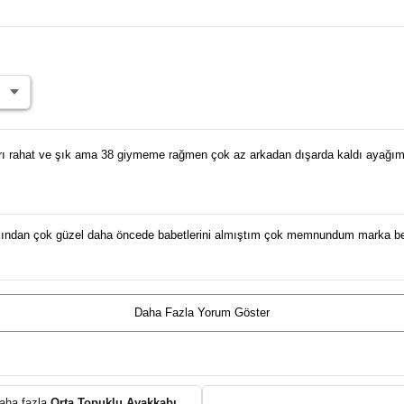
rı rahat ve şık ama 38 giymeme rağmen çok az arkadan dışarda kaldı ayağım
kımından çok güzel daha öncede babetlerini almıştım çok memnundum marka be
Daha Fazla Yorum Göster
aha fazla
Orta Topuklu Ayakkabı