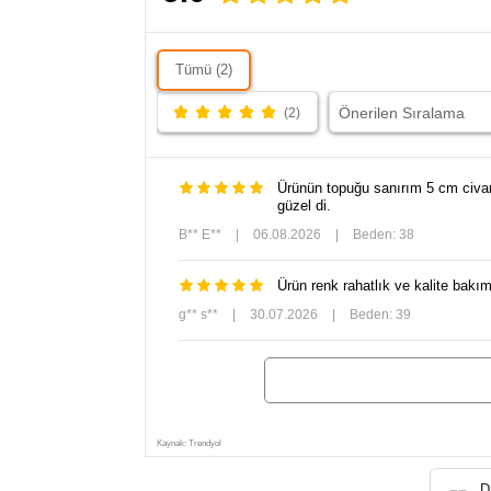
Tümü (2)
(2)
Ürünün topuğu sanırım 5 cm civa
güzel di.
B** E**
|
06.08.2026
|
Beden: 38
Ürün renk rahatlık ve kalite ba
g** s**
|
30.07.2026
|
Beden: 39
Kaynak: Trendyol
D