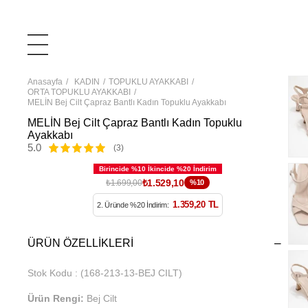
Anasayfa
KADIN
TOPUKLU AYAKKABI
ORTA TOPUKLU AYAKKABI
MELİN Bej Cilt Çapraz Bantlı Kadın Topuklu Ayakkabı
MELİN Bej Cilt Çapraz Bantlı Kadın Topuklu
Ayakkabı
5.0
(3)
₺1.529,10
₺1.699,00
%10
1.359,20 TL
2. Üründe %20 İndirim:
ÜRÜN ÖZELLIKLERI
Stok Kodu
(168-213-13-BEJ CILT)
Ürün Rengi:
Bej Cilt