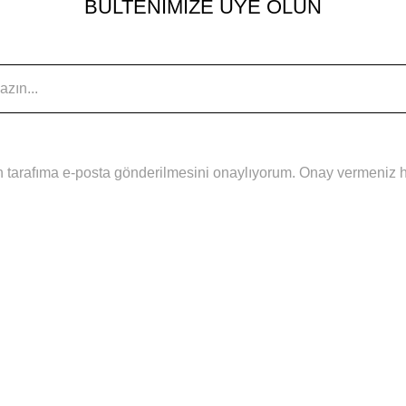
BÜLTENİMİZE ÜYE OLUN
 tarafıma e-posta gönderilmesini onaylıyorum. Onay vermeniz hal