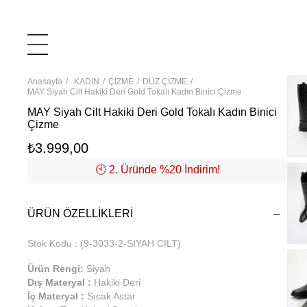
Anasayfa
KADIN
ÇİZME
DÜZ ÇİZME
MAY Siyah Cilt Hakiki Deri Gold Tokalı Kadın Binici Çizme
MAY Siyah Cilt Hakiki Deri Gold Tokalı Kadın Binici
Çizme
₺3.999,00
🕙️ 2. Üründe %20 İndirim!
ÜRÜN ÖZELLIKLERI
Stok Kodu
(9-3033-2-SIYAH CILT)
Ürün Rengi:
Siyah
Dış Materyal :
Hakiki Deri
İç Materyal :
Sıcak Astar