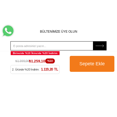
BÜLTENİMİZE ÜYE OLUN
₺1.259,10
₺1.399,00
%10
Kampanya, ürün ve yeniliklerden haberdar edilmek için
tarafıma e-posta gönderilmesini onaylıyorum. Onay vermeniz
1.119,20 TL
2. Üründe %20 İndirim:
halinde işlenecek olan kişisel verilerinize yönelik
Aydınlatma
Metni
’ni okumak için
tıklayınız
.