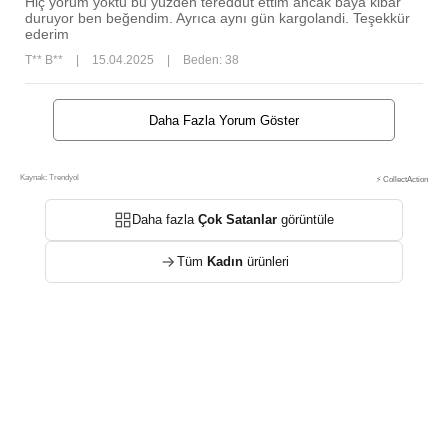
Hiç yorum yoktu bu yüzden tereddüt ettim ancak baya kibar
duruyor ben beğendim. Ayrıca aynı gün kargolandi. Teşekkür
ederim
T** B**
|
15.04.2025
|
Beden: 38
Daha Fazla Yorum Göster
Kaynak: Trendyol
⚡ CollectAction
Daha fazla
Çok Satanlar
görüntüle
Tüm
Kadın
ürünleri