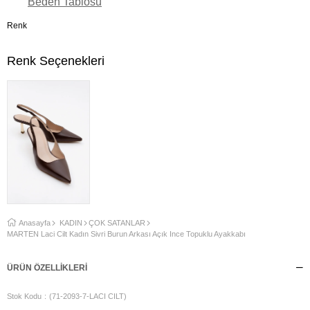
Beden Tablosu
Renk
Renk Seçenekleri
Anasayfa
KADIN
ÇOK SATANLAR
MARTEN Laci Cilt Kadın Sivri Burun Arkası Açık İnce Topuklu Ayakkabı
ÜRÜN ÖZELLIKLERI
Stok Kodu
(71-2093-7-LACI CILT)