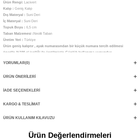
Ürün Rengi:
Lacivert
Kalıp :
Geniş Kalıp
Dış Materyal :
Suni Deri
İç Materyal :
Suni Deri
Topuk Boyu :
6,5 cm
Taban Malzemesi :
Neolit Taban
Üretim Yeri :
Türkiye
Ürün geniş kalıptır , ayak numarasından bir küçük numara tercih edilmesi
önerilir. %100 el işçiliği ile üretilmiştir. Günlük kullanıma uygundur.
YORUMLAR
(0)
ÜRÜN ÖNERILERI
İADE SEÇENEKLERI
KARGO & TESLIMAT
ÜRÜN KULLANIM KILAVUZU
Ürün Değerlendirmeleri