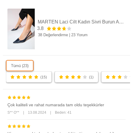
MARTEN Laci Cilt Kadın Sivri Burun Arkası Açık İnce Topuklu Ayakkabı
3.8
38 Değerlendirme
|
23 Yorum
Tümü (23)
(15)
(1)
Çok kaliteli ve rahat numarada tam oldu teşekkürler
S** O**
|
13.08.2024
|
Beden: 41