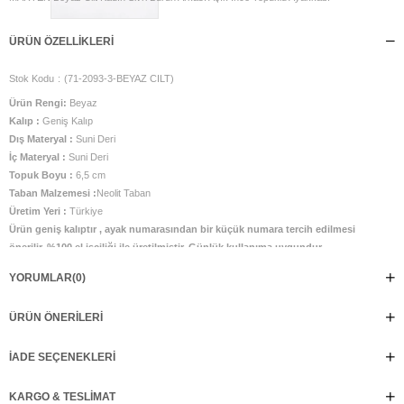
ÜRÜN ÖZELLIKLERI
Stok Kodu
(71-2093-3-BEYAZ CILT)
Ürün Rengi:
Beyaz
Kalıp :
Geniş Kalıp
Dış Materyal :
Suni Deri
İç Materyal :
Suni Deri
Topuk Boyu :
6,5 cm
Taban Malzemesi :
Neolit Taban
Üretim Yeri :
Türkiye
Ürün geniş kalıptır , ayak numarasından bir küçük numara tercih edilmesi
önerilir. %100 el işçiliği ile üretilmiştir. Günlük kullanıma uygundur.
YORUMLAR
(0)
ÜRÜN ÖNERILERI
İADE SEÇENEKLERI
KARGO & TESLIMAT