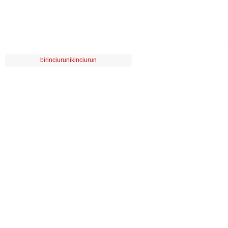
birinciurunikinciurun
LUVİ
MÜŞTERİ HİZMETLERİ
POPÜLER KATEGORİLER