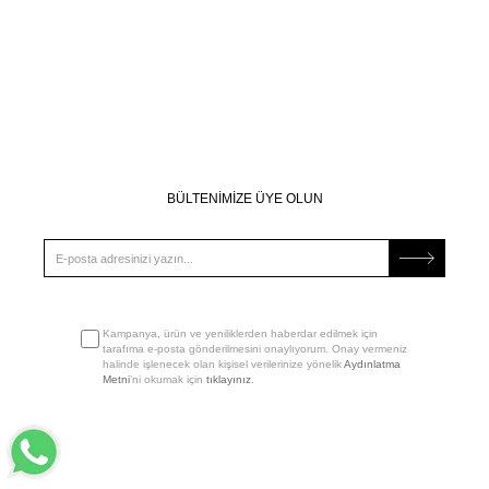
BÜLTENİMİZE ÜYE OLUN
Kampanya, ürün ve yeniliklerden haberdar edilmek için
tarafıma e-posta gönderilmesini onaylıyorum. Onay vermeniz
halinde işlenecek olan kişisel verilerinize yönelik
Aydınlatma
Metni
’ni okumak için
tıklayınız
.