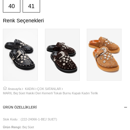
40
41
Renk Seçenekleri
Anasayfa
KADIN
ÇOK SATANLAR
MARİL Bej Süet Hakiki Deri Kemerli Tokalı Burnu Kapalı Kadın Terlik
ÜRÜN ÖZELLIKLERI
Stok Kodu
(222-24066-1-BEJ SUET)
Ürün Rengi:
Bej Süet