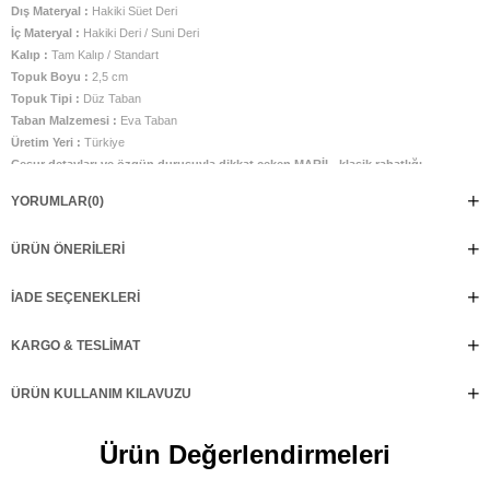
Dış Materyal :
Hakiki Süet Deri
İç Materyal :
Hakiki Deri / Suni Deri
Kalıp :
Tam Kalıp / Standart
Topuk Boyu :
2,5 cm
Topuk Tipi :
Düz Taban
Taban Malzemesi :
Eva Taban
Üretim Yeri :
Türkiye
Cesur detayları ve özgün duruşuyla dikkat çeken MARİL, klasik rahatlığı
modern dokunuşlarla buluşturuyor. Hakiki süet derisiyle ayağınıza yumuşaklık
YORUMLAR
(0)
katarken, gümüş tonlu kemer tokası ve zarif troklu işlemeleriyle sokak stilinize
iddialı bir hava kazandırıyor. Her adımda konforu hissettiren kalıbı, hem şehir
ÜRÜN ÖNERILERI
şıklığında hem de günlük kombinlerde fark yaratmak isteyenlerin favorisi
olacak. MARİL ile stilinizden ödün vermeden farkınızı ortaya koyun.
İADE SEÇENEKLERI
KARGO & TESLIMAT
ÜRÜN KULLANIM KILAVUZU
Ürün Değerlendirmeleri