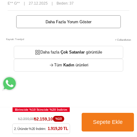
E** G**
|
27.12.2025
|
Beden: 37
Daha Fazla Yorum Göster
Kaynak: Trendyol
⚡ CollectAction
Daha fazla
Çok Satanlar
görüntüle
Tüm
Kadın
ürünleri
₺2.159,10
₺2.399,00
%10
1.919,20 TL
2. Üründe %20 İndirim: