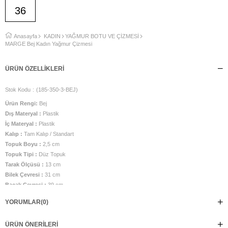
36
Anasayfa
KADIN
YAĞMUR BOTU VE ÇİZMESİ
MARGE Bej Kadın Yağmur Çizmesi
ÜRÜN ÖZELLIKLERI
Stok Kodu
(185-350-3-BEJ)
Ürün Rengi:
Bej
Dış Materyal :
Plastik
İç Materyal :
Plastik
Kalıp :
Tam Kalıp / Standart
Topuk Boyu :
2,5 cm
Topuk Tipi :
Düz Topuk
Tarak Ölçüsü :
13 cm
Bilek Çevresi :
31 cm
Bacak Çevresi :
39 cm
Bacak Boy Ölçüsü ( Topuktan yukarı) :
40 cm
YORUMLAR
(0)
İç Taban Ölçüsü :
24,5 cm
Taban Malzemesi :
PVC Taban
ÜRÜN ÖNERILERI
Üretim Yeri :
Türkiye