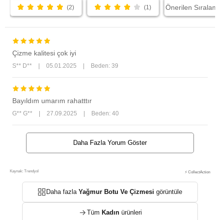
(2)
(1)
Çizme kalitesi çok iyi
S** D**
|
05.01.2025
|
Beden: 39
Bayıldım umarım rahatttır
G** G**
|
27.09.2025
|
Beden: 40
Daha Fazla Yorum Göster
Kaynak: Trendyol
⚡ CollectAction
Daha fazla
Yağmur Botu Ve Çizmesi
görüntüle
Tüm
Kadın
ürünleri