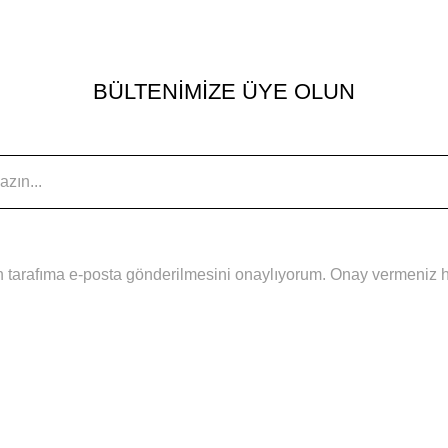
BÜLTENİMİZE ÜYE OLUN
 tarafıma e-posta gönderilmesini onaylıyorum. Onay vermeniz hal