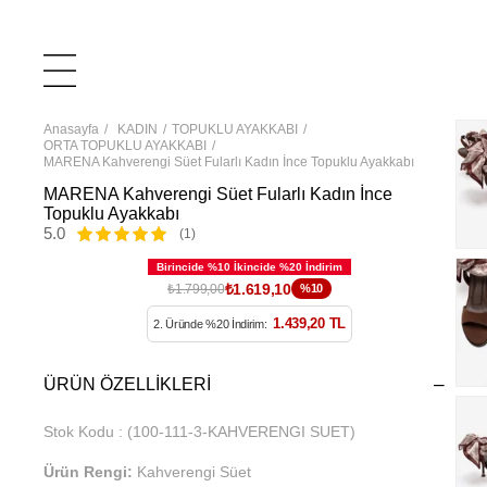
Anasayfa
KADIN
TOPUKLU AYAKKABI
ORTA TOPUKLU AYAKKABI
MARENA Kahverengi Süet Fularlı Kadın İnce Topuklu Ayakkabı
MARENA Kahverengi Süet Fularlı Kadın İnce
Topuklu Ayakkabı
5.0
(1)
₺1.619,10
₺1.799,00
%10
1.439,20 TL
2. Üründe %20 İndirim:
ÜRÜN ÖZELLIKLERI
Stok Kodu
(100-111-3-KAHVERENGI SUET)
Ürün Rengi:
Kahverengi Süet