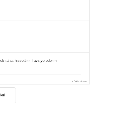
k rahat hissettirir. Tavsiye ederim
⚡ CollectAction
leri