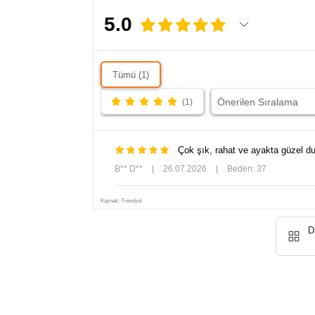
tonlu kombinlerden keten elbiselere, oversize
5.0
gömleklerden denim parçalarına kadar birçok stile
kolayca uyum sağlayan MARENA; gündüzden geceye
uzanan şıklığın en dikkat çekici tamamlayıcısı oluyor.
Özellikle sıcak kahve tonlarıyla oluşturulan
Tümü (1)
kombinlerde lüks ve zamansız bir görünüm yaratırken,
yürüdükçe hareket eden fular detayı stile dinamik bir
(1)
dokunuş katıyor.
**Üründe ekstra bilek bandı bulunmamaktadır.
Görselde yer alan bağlama detayı yalnızca fular
Çok şık, rahat ve ayakta güzel du
tasarımıdır.
B** D**
|
26.07.2026
|
Beden: 37
Kaynak: Trendyol
D