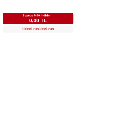
Sepette %40 İndirim
0,00 TL
birinciurunikinciurun
LUVİ
MÜŞTERİ HİZMETLERİ
POPÜLER KATEGORİLER
ÖZEL SAYFALAR