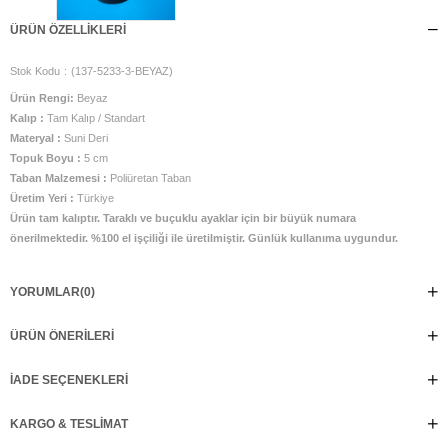
ÜRÜN ÖZELLIKLERI
Stok Kodu
(137-5233-3-BEYAZ)
Ürün Rengi:
Beyaz
Kalıp :
Tam Kalıp / Standart
Materyal :
Suni Deri
Topuk Boyu :
5 cm
Taban Malzemesi :
Poliüretan Taban
Üretim Yeri :
Türkiye
Ürün tam kalıptır. Taraklı ve buçuklu ayaklar için bir büyük numara
önerilmektedir. %100 el işçiliği ile üretilmiştir. Günlük kullanıma uygundur.
YORUMLAR
(0)
ÜRÜN ÖNERILERI
İADE SEÇENEKLERI
KARGO & TESLIMAT