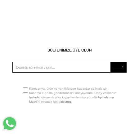
BÜLTENİMİZE ÜYE OLUN
Kampanya, ürün ve yeniliklerden haberdar edilmek için
tarafıma e-posta gönderilmesini onaylıyorum. Onay vermeniz
halinde işlenecek olan kişisel verilerinize yönelik
Aydınlatma
Metni
’ni okumak için
tıklayınız
.