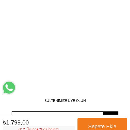
BÜLTENİMİZE ÜYE OLUN
₺1.799,00
🕙️ 2. Üründe %20 İndirim!