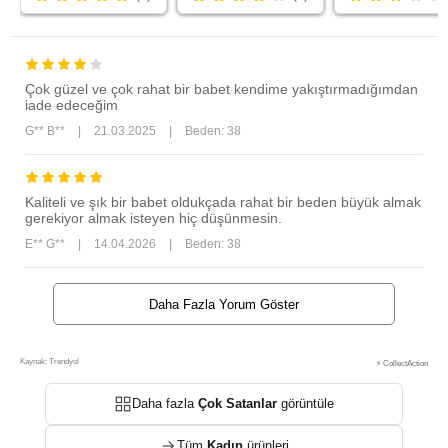
Çok güzel ve çok rahat bir babet kendime yakıştırmadığımdan
iade edeceğim
G** B**
|
21.03.2025
|
Beden: 38
Kaliteli ve şık bir babet oldukçada rahat bir beden büyük almak
gerekiyor almak isteyen hiç düşünmesin.
E** G**
|
14.04.2026
|
Beden: 38
Daha Fazla Yorum Göster
Kaynak: Trendyol
⚡ CollectAction
Daha fazla
Çok Satanlar
görüntüle
Tüm
Kadın
ürünleri