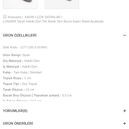
Anasayfa
KADIN
ÇOK SATANLAR
LUNAIRE Siyah Hakiki Deri Tek Bantlı Sivri Burun Kadın Babet Ayakkabı
ÜRÜN ÖZELLIKLERI
Stok Kodu
(177-100-3-SIYAH)
Ürün Rengi:
Siyah
Dış Materyal :
Hakiki Deri
İç Materyal :
Hakiki Deri
Kalıp :
Tam Kalıp / Standart
Topuk Boyu :
1 cm
Topuk Tipi :
Düz Topuk
Tarak Ölçüsü :
13 cm
Bacak Boy Ölçüsü ( Topuktan yukarı) :
6,5 cm
İç Taban Ölçüsü :
24,5 cm
Taban Malzemesi :
TPU Taban
YORUMLAR
(0)
Üretim Yeri :
Türkiye
Manken görsel numarası 38 numara olup, belirtilen ölçüler 38 numara için
ÜRÜN ÖNERILERI
verilmiştir.