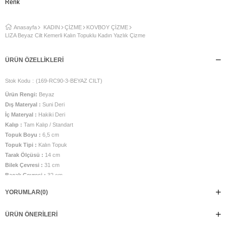
Renk
Anasayfa
KADIN
ÇİZME
KOVBOY ÇİZME
LIZA Beyaz Cilt Kemerli Kalın Topuklu Kadın Yazlık Çizme
ÜRÜN ÖZELLIKLERI
Stok Kodu
(169-RC90-3-BEYAZ CILT)
Ürün Rengi:
Beyaz
Dış Materyal :
Suni Deri
İç Materyal :
Hakiki Deri
Kalıp :
Tam Kalıp / Standart
Topuk Boyu :
6,5 cm
Topuk Tipi :
Kalın Topuk
Tarak Ölçüsü :
14 cm
Bilek Çevresi :
31 cm
Bacak Çevresi :
32 cm
Bacak Boy Ölçüsü ( Topuktan yukarı) :
29 cm
YORUMLAR
(0)
İç Taban Ölçüsü :
24,5 cm
Taban Malzemesi :
TPU Taban
ÜRÜN ÖNERILERI
Üretim Yeri :
Türkiye
Görsel numara 38 numara olup, belirtilen ölçüler 38 numara için verilmiştir.