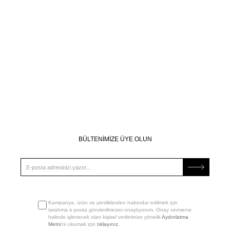
BÜLTENİMİZE ÜYE OLUN
Kampanya, ürün ve yeniliklerden haberdar edilmek için
tarafıma e-posta gönderilmesini onaylıyorum. Onay vermeniz
halinde işlenecek olan kişisel verilerinize yönelik
Aydınlatma
Metni
’ni okumak için
tıklayınız
.