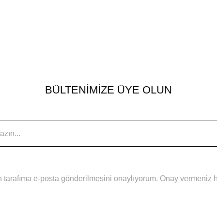
BÜLTENİMİZE ÜYE OLUN
 tarafıma e-posta gönderilmesini onaylıyorum. Onay vermeniz hal