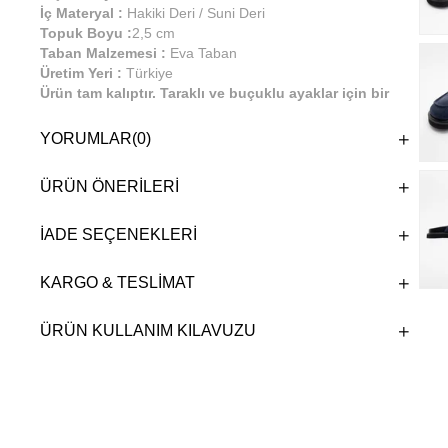
İç Materyal :
Hakiki Deri / Suni Deri
Topuk Boyu :
2,5 cm
Taban Malzemesi :
Eva Taban
Üretim Yeri :
Türkiye
Ürün tam kalıptır. Taraklı ve buçuklu ayaklar için bir
büyük numara önerilmektedir. %100 el işçiliği ile
üretilmiştir. Günlük kullanıma uygundur.
YORUMLAR
(0)
ÜRÜN ÖNERILERI
İADE SEÇENEKLERI
KARGO & TESLIMAT
ÜRÜN KULLANIM KILAVUZU