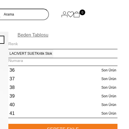
0
Beden Tablosu
I
Renk
LACIVERT SUET
Kritik Stok
Numara
36
Son Ürün
37
Son Ürün
38
Son Ürün
39
Son Ürün
40
Son Ürün
41
Son Ürün