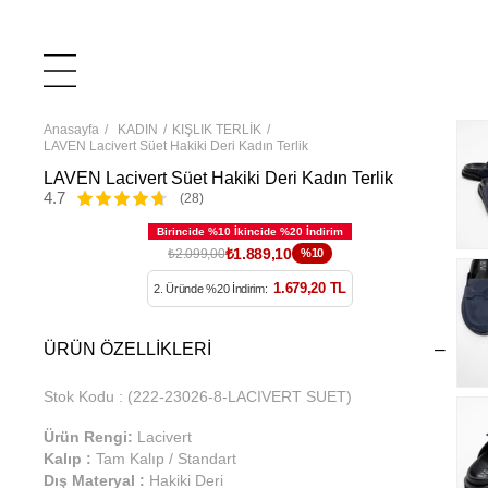
Anasayfa
KADIN
KIŞLIK TERLİK
LAVEN Lacivert Süet Hakiki Deri Kadın Terlik
LAVEN Lacivert Süet Hakiki Deri Kadın Terlik
4.7
(28)
₺1.889,10
₺2.099,00
%10
1.679,20 TL
2. Üründe %20 İndirim:
ÜRÜN ÖZELLIKLERI
Stok Kodu
(222-23026-8-LACIVERT SUET)
Ürün Rengi:
Lacivert
Kalıp :
Tam Kalıp / Standart
Dış Materyal :
Hakiki Deri