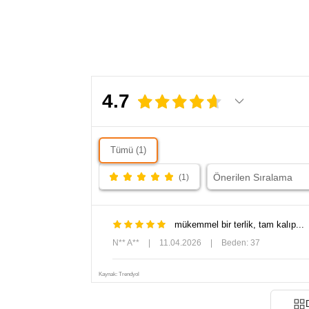
4.7
Tümü (1)
(1)
mükemmel bir terlik, tam kalıp...
N** A**
|
11.04.2026
|
Beden: 37
Kaynak: Trendyol