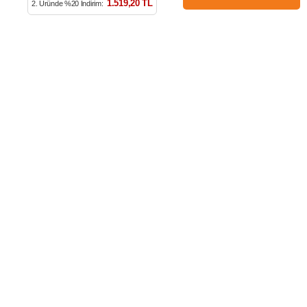
1.519,20 TL
2. Üründe %20 İndirim:
LUVİ
MÜŞTERİ HİZMETLERİ