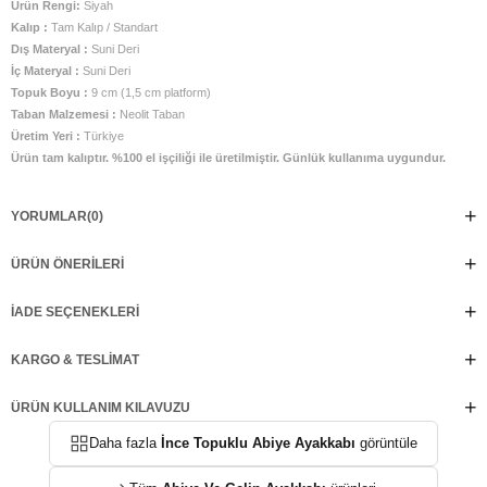
Ürün Rengi:
Siyah
Kalıp :
Tam Kalıp / Standart
Dış Materyal :
Suni Deri
İç Materyal :
Suni Deri
Topuk Boyu :
9 cm (1,5 cm platform)
Taban Malzemesi :
Neolit Taban
Üretim Yeri :
Türkiye
Ürün tam kalıptır. %100 el işçiliği ile üretilmiştir. Günlük kullanıma uygundur.
YORUMLAR
(0)
ÜRÜN ÖNERILERI
İADE SEÇENEKLERI
KARGO & TESLIMAT
ÜRÜN KULLANIM KILAVUZU
Daha fazla
İnce Topuklu Abiye Ayakkabı
görüntüle