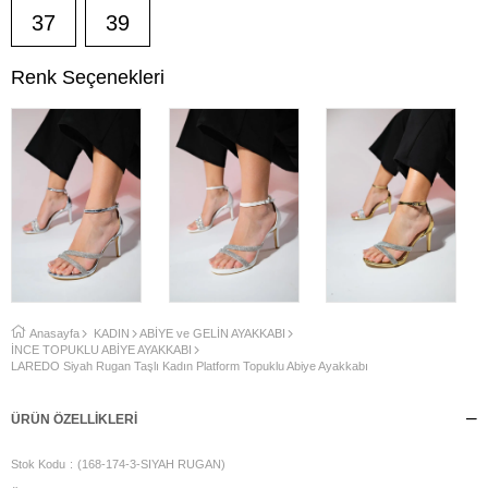
37
39
Renk Seçenekleri
Anasayfa
KADIN
ABİYE ve GELİN AYAKKABI
İNCE TOPUKLU ABİYE AYAKKABI
LAREDO Siyah Rugan Taşlı Kadın Platform Topuklu Abiye Ayakkabı
ÜRÜN ÖZELLIKLERI
Stok Kodu
(168-174-3-SIYAH RUGAN)