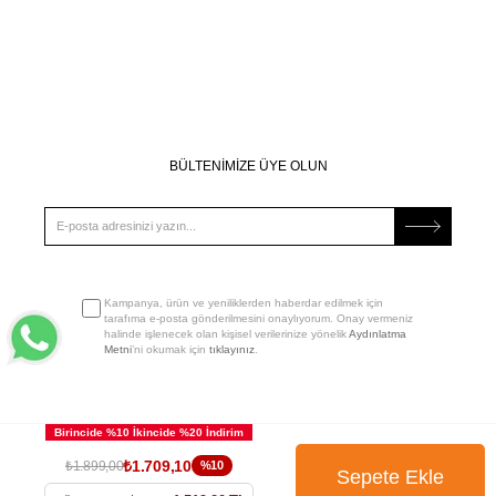
BÜLTENİMİZE ÜYE OLUN
Kampanya, ürün ve yeniliklerden haberdar edilmek için
tarafıma e-posta gönderilmesini onaylıyorum. Onay vermeniz
halinde işlenecek olan kişisel verilerinize yönelik
Aydınlatma
Metni
’ni okumak için
tıklayınız
.
₺1.709,10
₺1.899,00
%10