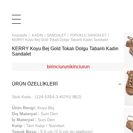
Anasayfa
KADIN
SANDALET
TOPUKLU SANDALET
KERRY Koyu Bej Gold Tokalı Dolgu Tabanlı Kadın Sandalet
KERRY Koyu Bej Gold Tokalı Dolgu Tabanlı Kadın
Sandalet
birinciurunikinciurun
ÜRÜN ÖZELLIKLERI
Stok Kodu
(124-5354-3-KOYU BEJ)
Ürün Rengi:
Koyu Bej
Dış Materyal :
Suni Deri
İç Materyal :
Suni Deri
Kalıp :
Tam Kalıp / Standart
Topuk Boyu :
5,5 cm (2,5 cm ön platform)