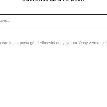
 tarafıma e-posta gönderilmesini onaylıyorum. Onay vermeniz hal