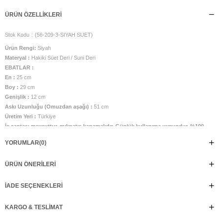
ÜRÜN ÖZELLIKLERI
Stok Kodu
(56-209-3-SIYAH SUET)
Ürün Rengi:
Siyah
Materyal :
Hakiki Süet Deri / Suni Deri
EBATLAR :
En :
25 cm
Boy :
29 cm
Genişlik :
12 cm
Askı Uzunluğu (Omuzdan aşağı) :
51 cm
Üretim Yeri :
Türkiye
İç çantası mevcuttur, mıknatıs kapamalıdır. Günlük kullanıma uygundur. %100
el işçiliği ile üretilmiştir.
YORUMLAR
(0)
ÜRÜN ÖNERILERI
İADE SEÇENEKLERI
KARGO & TESLIMAT