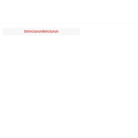
birinciurunikinciurun
LUVİ
MÜŞTERİ HİZMETLERİ
POPÜLER KATEGORİLER
ÖZEL SAYFALAR