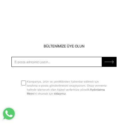
BÜLTENİMİZE ÜYE OLUN
Kampanya, ürün ve yeniliklerden haberdar edilmek için
tarafıma e-posta gönderilmesini onaylıyorum. Onay vermeniz
halinde işlenecek olan kişisel verilerinize yönelik
Aydınlatma
Metni
’ni okumak için
tıklayınız
.