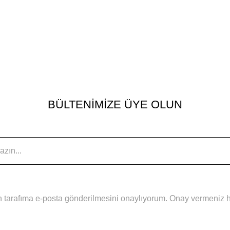
BÜLTENİMİZE ÜYE OLUN
 tarafıma e-posta gönderilmesini onaylıyorum. Onay vermeniz hal