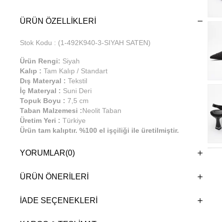
ÜRÜN ÖZELLIKLERI
Stok Kodu
(1-492K940-3-SIYAH SATEN)
Ürün Rengi:
Siyah
Kalıp :
Tam Kalıp / Standart
Dış Materyal :
Tekstil
İç Materyal :
Suni Deri
Topuk Boyu :
7,5 cm
Taban Malzemesi :
Neolit Taban
Üretim Yeri :
Türkiye
Ürün tam kalıptır. %100 el işçiliği ile üretilmiştir.
Günlük kullanıma uygundur.
YORUMLAR
(0)
ÜRÜN ÖNERILERI
İADE SEÇENEKLERI