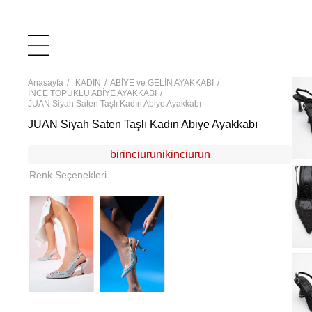
Anasayfa
KADIN
ABİYE ve GELİN AYAKKABI
İNCE TOPUKLU ABİYE AYAKKABI
JUAN Siyah Saten Taşlı Kadın Abiye Ayakkabı
JUAN Siyah Saten Taşlı Kadın Abiye Ayakkabı
birinciurunikinciurun
Renk Seçenekleri