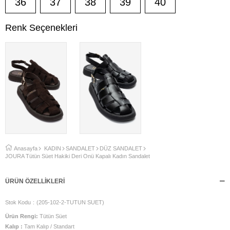
36
37
38
39
40
Renk Seçenekleri
Anasayfa
KADIN
SANDALET
DÜZ SANDALET
JOURA Tütün Süet Hakiki Deri Önü Kapalı Kadın Sandalet
ÜRÜN ÖZELLIKLERI
Stok Kodu
(205-102-2-TUTUN SUET)
Ürün Rengi:
Tütün Süet
Kalıp :
Tam Kalıp / Standart