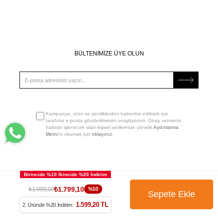
BÜLTENİMİZE ÜYE OLUN
Kampanya, ürün ve yeniliklerden haberdar edilmek için
tarafıma e-posta gönderilmesini onaylıyorum. Onay vermeniz
halinde işlenecek olan kişisel verilerinize yönelik
Aydınlatma
Metni
’ni okumak için
tıklayınız
.
₺1.799,10
₺1.999,00
%10
1.599,20 TL
2. Üründe %20 İndirim: