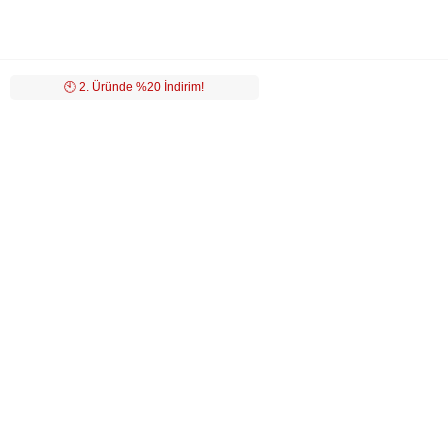
🕙️ 2. Üründe %20 İndirim!
LUVİ
MÜŞTERİ HİZMETLERİ
POPÜLER KATEGORİLER
ÖZEL SAYFALAR