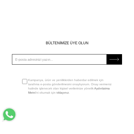
BÜLTENİMİZE ÜYE OLUN
Kampanya, ürün ve yeniliklerden haberdar edilmek için
tarafıma e-posta gönderilmesini onaylıyorum. Onay vermeniz
halinde işlenecek olan kişisel verilerinize yönelik
Aydınlatma
Metni
’ni okumak için
tıklayınız
.