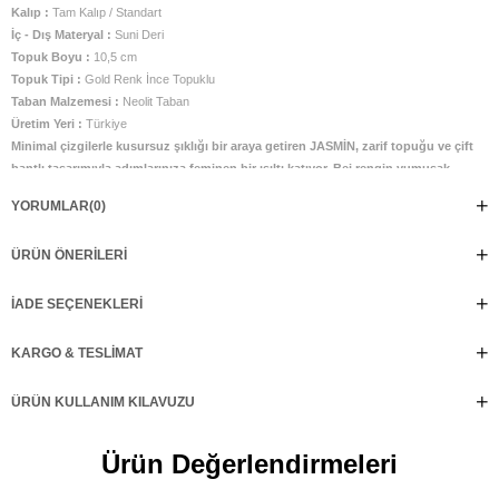
Kalıp :
Tam Kalıp / Standart
İç - Dış Materyal :
Suni Deri
Topuk Boyu :
10,5 cm
Topuk Tipi :
Gold Renk İnce Topuklu
Taban Malzemesi :
Neolit Taban
Üretim Yeri :
Türkiye
Minimal çizgilerle kusursuz şıklığı bir araya getiren JASMİN, zarif topuğu ve çift
bantlı tasarımıyla adımlarınıza feminen bir ışıltı katıyor. Bej rengin yumuşak
tonları sayesinde her kombine kolayca uyum sağlarken, ince bilek bantları
YORUMLAR
(0)
ayağı zarifçe sarar ve dengeli bir duruş sunar. Altın detaylı topuğuyla dikkat
çeken JASMİN, özel davetlerden şehir akşamlarına kadar stilinizin en güçlü
ÜRÜN ÖNERILERI
tamamlayıcısı olacak.
İADE SEÇENEKLERI
KARGO & TESLIMAT
ÜRÜN KULLANIM KILAVUZU
Ürün Değerlendirmeleri