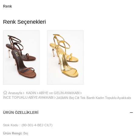
Renk
Renk Seçenekleri
Anasayfa
KADIN
ABİYE ve GELİN AYAKKABI
İNCE TOPUKLU ABİYE AYAKKABI
JASMİN Bej Cilt Tek Bantlı Kadın Topuklu Ayakkabı
ÜRÜN ÖZELLIKLERI
Stok Kodu
(80-301-4-BEJ CILT)
Ürün Rengi:
Bej