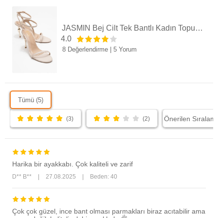
JASMİN Bej Cilt Tek Bantlı Kadın Topuklu Ayakkabı
4.0
8 Değerlendirme
|
5 Yorum
Tümü (5)
(3)
(2)
Harika bir ayakkabı. Çok kaliteli ve zarif
D** B**
|
27.08.2025
|
Beden: 40
Çok çok güzel, ince bant olması parmakları biraz acıtabilir ama