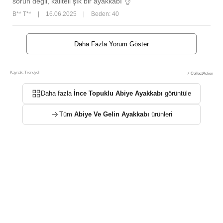
sorun değil, kaliteli şık bir ayakkabı 👌
B** T**
|
16.06.2025
|
Beden: 40
Daha Fazla Yorum Göster
Kaynak: Trendyol
⚡ CollectAction
Daha fazla
İnce Topuklu Abiye Ayakkabı
görüntüle
Tüm
Abiye Ve Gelin Ayakkabı
ürünleri