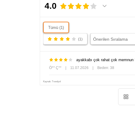
kombinlerinde… JANELLE'in beyaz rengi, modern
4.0
zarafeti her kombine taşıyan güçlü ve zamansız bir
tamamlayıcıdır.
Tümü (1)
(1)
ayakkabı çok rahat çok memnun kal
Ö** Ç**
|
11.07.2026
|
Beden: 38
Kaynak: Trendyol