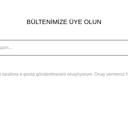
BÜLTENİMİZE ÜYE OLUN
 tarafıma e-posta gönderilmesini onaylıyorum. Onay vermeniz hal