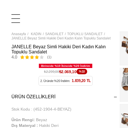
Anasayfa
KADIN
SANDALET
TOPUKLU SANDALET
JANELLE Beyaz Simli Hakiki Deri Kadın Kalın Topuklu Sandalet
JANELLE Beyaz Simli Hakiki Deri Kadın Kalın
Topuklu Sandalet
4.0
(1)
₺2.069,10
₺2.299,00
%10
1.839,20 TL
2. Üründe %20 İndirim:
ÜRÜN ÖZELLIKLERI
Stok Kodu
(452-1904-4-BEYAZ)
Ürün Rengi:
Beyaz
Dış Materyal :
Hakiki Deri