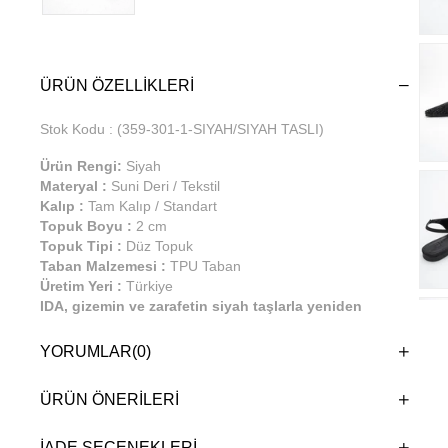
ÜRÜN ÖZELLIKLERI
Stok Kodu
(359-301-1-SIYAH/SIYAH TASLI)
Ürün Rengi:
Siyah
Materyal :
Suni Deri / Tekstil
Kalıp :
Tam Kalıp / Standart
Topuk Boyu :
2 cm
Topuk Tipi :
Düz Topuk
Taban Malzemesi :
TPU Taban
Üretim Yeri :
Türkiye
IDA, gizemin ve zarafetin siyah taşlarla yeniden
tanımlandığı özel bir tasarım. Baştan sona siyah
ışıltılarla kaplı bu şık slingback babet, her adımda
YORUMLAR
(0)
sofistike bir aura yaratır. Sivri burun detayı ve sade
duruşuna rağmen çarpıcı etkisiyle dikkat çeken IDA,
ÜRÜN ÖNERILERI
gece davetlerinden stil sahibi şehir yürüyüşlerine
kadar her anınıza karanlık bir ihtişam katmak için
tasarlandı. IDA ile gecenin ruhunu stilinize taşıyın.
İADE SEÇENEKLERI