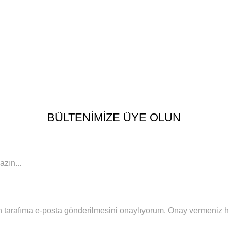
BÜLTENİMİZE ÜYE OLUN
 tarafıma e-posta gönderilmesini onaylıyorum. Onay vermeniz hal