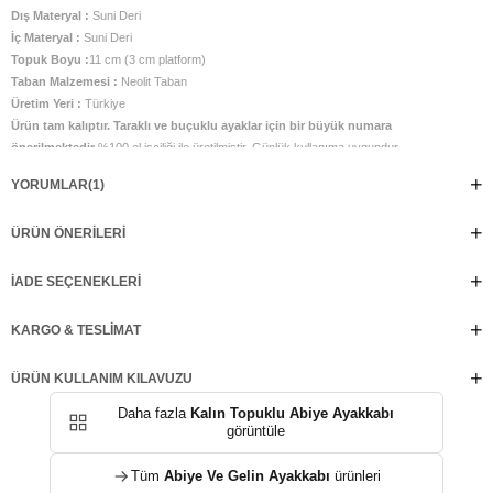
Dış Materyal :
Suni Deri
İç Materyal :
Suni Deri
Topuk Boyu :
11 cm (3 cm platform)
Taban Malzemesi :
Neolit Taban
Üretim Yeri :
Türkiye
Ürün tam kalıptır. Taraklı ve buçuklu ayaklar için bir büyük numara
önerilmektedir
%100 el işçiliği ile üretilmiştir. Günlük kullanıma uygundur.
YORUMLAR
(1)
ÜRÜN ÖNERILERI
İADE SEÇENEKLERI
KARGO & TESLIMAT
ÜRÜN KULLANIM KILAVUZU
Daha fazla
Kalın Topuklu Abiye Ayakkabı
görüntüle
Tüm
Abiye Ve Gelin Ayakkabı
ürünleri