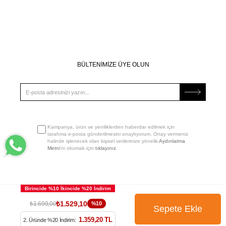
BÜLTENİMİZE ÜYE OLUN
Kampanya, ürün ve yeniliklerden haberdar edilmek için
tarafıma e-posta gönderilmesini onaylıyorum. Onay vermeniz
halinde işlenecek olan kişisel verilerinize yönelik
Aydınlatma
Metni
’ni okumak için
tıklayınız
.
₺1.529,10
₺1.699,00
%10
1.359,20 TL
2. Üründe %20 İndirim: