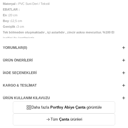
Materyal :
PVC Suni Deri / Tekstil
EBATLAR :
En :
20 cm
Boy :
12,5 cm
Genişlik :
3 cm
Tek bölmeden oluşmaktadır , içi astarlıdır , zincir askısı mevcuttur. %100 El
isçiligi ile üretilmistir.
YORUMLAR
(0)
ÜRÜN ÖNERILERI
İADE SEÇENEKLERI
KARGO & TESLIMAT
ÜRÜN KULLANIM KILAVUZU
Daha fazla
Portfoy Abiye Çanta
görüntüle
Tüm
Çanta
ürünleri