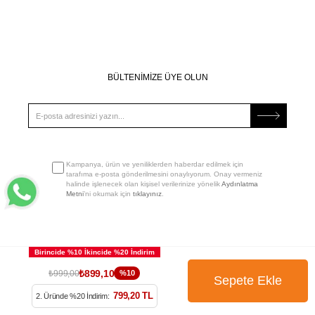
BÜLTENİMİZE ÜYE OLUN
Kampanya, ürün ve yeniliklerden haberdar edilmek için
tarafıma e-posta gönderilmesini onaylıyorum. Onay vermeniz
halinde işlenecek olan kişisel verilerinize yönelik
Aydınlatma
Metni
’ni okumak için
tıklayınız
.
₺899,10
₺999,00
%10
799,20 TL
2. Üründe %20 İndirim: