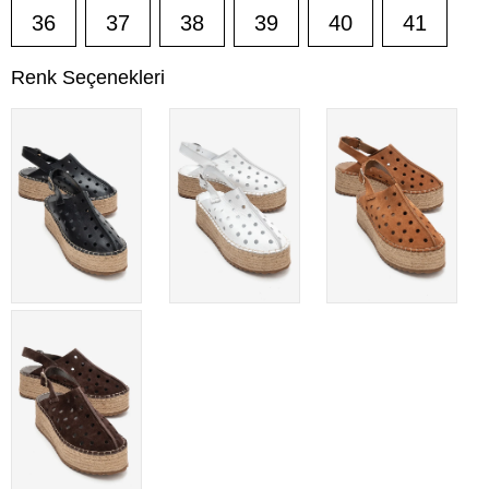
36
37
38
39
40
41
Renk Seçenekleri