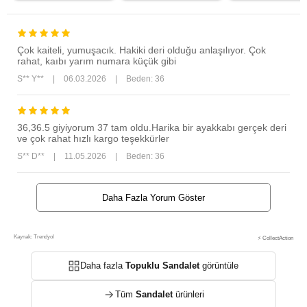
Çok kaiteli, yumuşacık. Hakiki deri olduğu anlaşılıyor. Çok
rahat, kaıbı yarım numara küçük gibi
S** Y**
|
06.03.2026
|
Beden: 36
36,36.5 giyiyorum 37 tam oldu.Harika bir ayakkabı gerçek deri
ve çok rahat hızlı kargo teşekkürler
S** D**
|
11.05.2026
|
Beden: 36
Daha Fazla Yorum Göster
Kaynak: Trendyol
⚡ CollectAction
Daha fazla
Topuklu Sandalet
görüntüle
Tüm
Sandalet
ürünleri