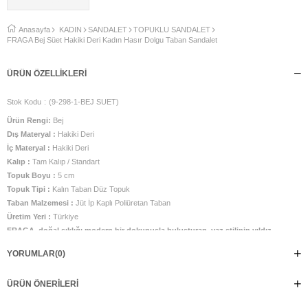
Anasayfa
KADIN
SANDALET
TOPUKLU SANDALET
FRAGA Bej Süet Hakiki Deri Kadın Hasır Dolgu Taban Sandalet
ÜRÜN ÖZELLIKLERI
Stok Kodu
(9-298-1-BEJ SUET)
Ürün Rengi:
Bej
Dış Materyal :
Hakiki Deri
İç Materyal :
Hakiki Deri
Kalıp :
Tam Kalıp / Standart
Topuk Boyu :
5 cm
Topuk Tipi :
Kalın Taban Düz Topuk
Taban Malzemesi :
Jüt İp Kaplı Poliüretan Taban
Üretim Yeri :
Türkiye
FRAGA, doğal şıklığı modern bir dokunuşla buluşturan, yaz stilinin yıldız
parçası olmaya aday bir sandalet. Tamamı gerçek deriden üretilen nefes alabilir
YORUMLAR
(0)
delikli tasarımı sayesinde gün boyu ferahlık sağlarken ayağı zarifçe sarar. Hasır
görünümlü platform tabanı, FRAGA’ya hem bohem hem de güçlü bir duruş
ÜRÜN ÖNERILERI
kazandırır; yürüyüşlerde konforu artırırken silueti zahmetsizce yükseltir.
Ayarlanabilir bilek kayışı sayesinde ayağa tam uyum sağlar ve güvenli bir