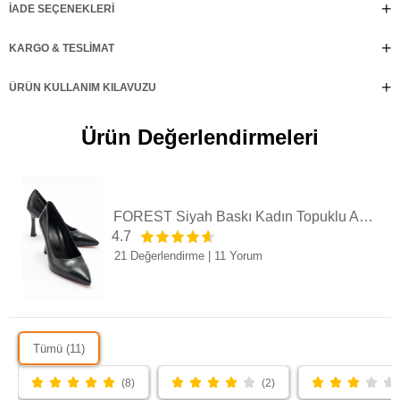
İADE SEÇENEKLERI
KARGO & TESLIMAT
ÜRÜN KULLANIM KILAVUZU
Ürün Değerlendirmeleri
FOREST Siyah Baskı Kadın Topuklu Ayakkabı
4.7
21 Değerlendirme
|
11 Yorum
Tümü (11)
(8)
(2)