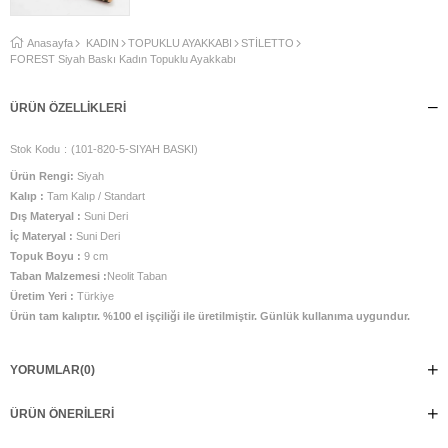
Anasayfa
KADIN
TOPUKLU AYAKKABI
STİLETTO
FOREST Siyah Baskı Kadın Topuklu Ayakkabı
ÜRÜN ÖZELLIKLERI
Stok Kodu
(101-820-5-SIYAH BASKI)
Ürün Rengi:
Siyah
Kalıp :
Tam Kalıp / Standart
Dış Materyal :
Suni Deri
İç Materyal :
Suni Deri
Topuk Boyu :
9 cm
Taban Malzemesi :
Neolit Taban
Üretim Yeri :
Türkiye
Ürün tam kalıptır. %100 el işçiliği ile üretilmiştir. Günlük kullanıma uygundur.
YORUMLAR
(0)
ÜRÜN ÖNERILERI