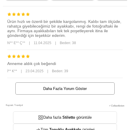
Ürün hızlı ve özenli bir şekilde kargolanmış. Kalıbı tam ölçüde,
rahatça giyebileceğimiz bir ayakkabı, rengi de fotoğraftaki ile
aynı. Firmaya ayakkabıları tek tek poşetleyerek itina ile
gönderdiği için teşekkür ederim.
N** E** Ç**
|
11.04.2025
|
Beden: 38
Anneme aldık çok beğendi
İ** K**
|
23.04.2025
|
Beden: 39
Daha Fazla Yorum Göster
Kaynak: Trendyol
⚡ CollectAction
Daha fazla
Stiletto
görüntüle
Tüm
Topuklu Ayakkabı
ürünleri