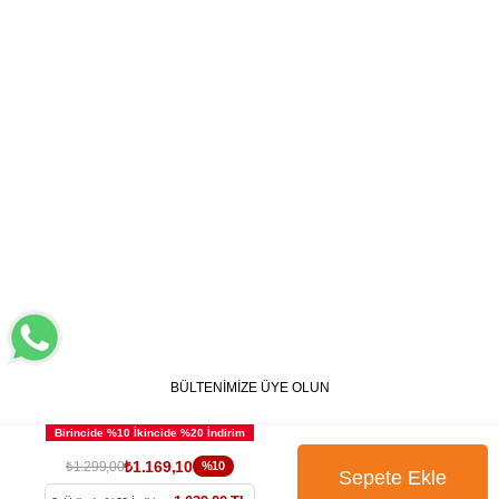
BÜLTENİMİZE ÜYE OLUN
₺1.169,10
₺1.299,00
%10