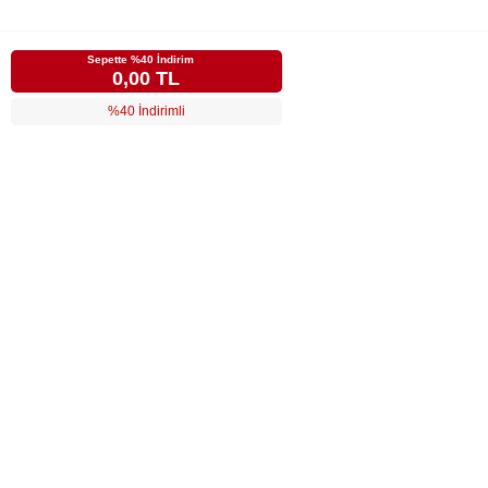
Sepette %40 İndirim
0,00 TL
%40 İndirimli
LUVİ
MÜŞTERİ HİZMETLERİ
POPÜLER KATEGORİLER
ÖZEL SAYFALAR