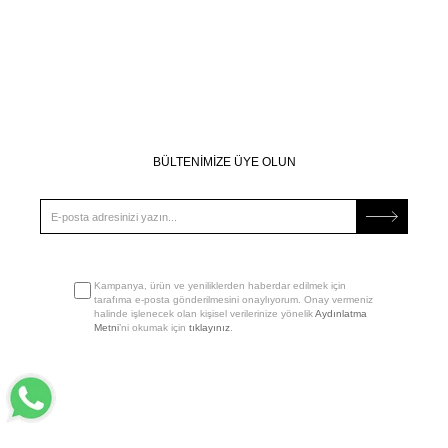
BÜLTENİMİZE ÜYE OLUN
Kampanya, ürün ve yeniliklerden haberdar edilmek için
tarafıma e-posta gönderilmesini onaylıyorum. Onay vermeniz
halinde işlenecek olan kişisel verilerinize yönelik
Aydınlatma
Metni
’ni okumak için
tıklayınız
.