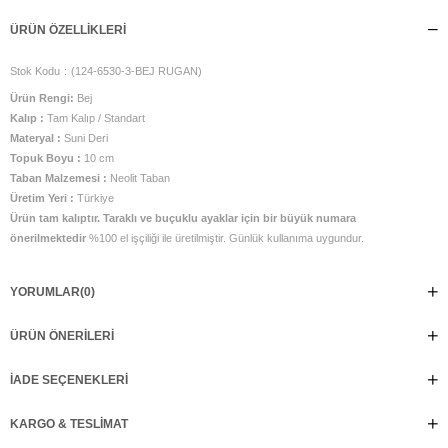
ÜRÜN ÖZELLIKLERI
Stok Kodu
(124-6530-3-BEJ RUGAN)
Ürün Rengi:
Bej
Kalıp :
Tam Kalıp / Standart
Materyal :
Suni Deri
Topuk Boyu :
10 cm
Taban Malzemesi :
Neolit Taban
Üretim Yeri :
Türkiye
Ürün tam kalıptır. Taraklı ve buçuklu ayaklar için bir büyük numara
önerilmektedir
%100 el işçiliği ile üretilmiştir. Günlük kullanıma uygundur.
YORUMLAR
(0)
ÜRÜN ÖNERILERI
İADE SEÇENEKLERI
KARGO & TESLIMAT