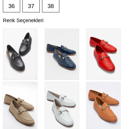
36
37
38
Renk Seçenekleri