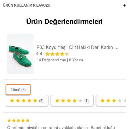
ÜRÜN KULLANIM KILAVUZU
Ürün Değerlendirmeleri
F03 Koyu Yeşil Cilt Hakiki Deri Kadın Loafer Ayakkabı
4.4
14 Değerlendirme
|
8 Yorum
Tümü (8)
(5)
(1)
Ömrümde giydiğim en rahat ayakkabı olabilir. Babet olduğu