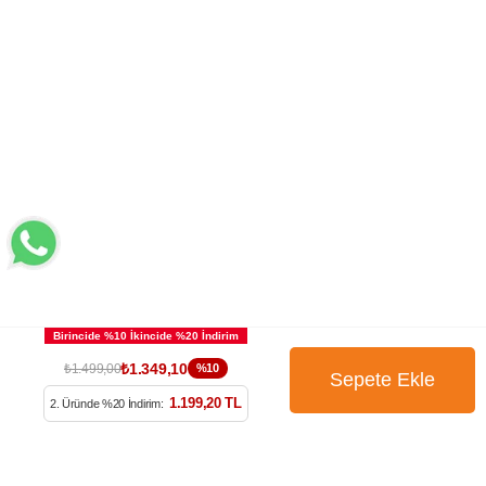
₺1.349,10
₺1.499,00
%10
BÜLTENİMİZE ÜYE OLUN
1.199,20 TL
2. Üründe %20 İndirim: