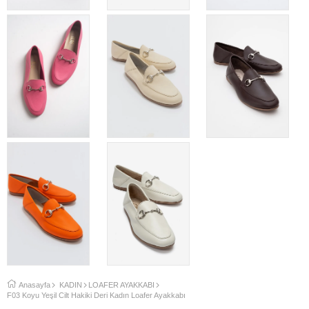
Anasayfa
KADIN
LOAFER AYAKKABI
F03 Koyu Yeşil Cilt Hakiki Deri Kadın Loafer Ayakkabı