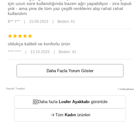
için uzun süre kullandığında bazen ağrı yapabiliyor - zira topuk
yok - ama yine de tüm yaz çeşitli renklerini alıp rahat rahat
kullandım.
B** Y**
|
15.09.2023
|
Beden: 41
oldukça kaliteli ve konforlu ürün.
**** ****
|
13.10.2025
|
Beden: 41
Daha Fazla Yorum Göster
Kaynak: Trendyol
⚡ CollectAction
Daha fazla
Loafer Ayakkabı
görüntüle
Tüm
Kadın
ürünleri