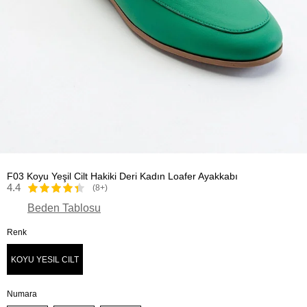
F03 Koyu Yeşil Cilt Hakiki Deri Kadın Loafer Ayakkabı
4.4
(8+)
Beden Tablosu
Renk
KOYU YESIL CILT
Numara