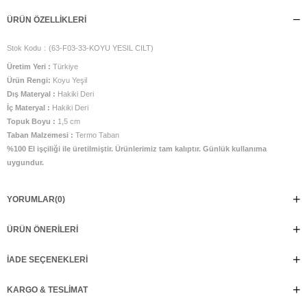
ÜRÜN ÖZELLIKLERI
Stok Kodu
(63-F03-33-KOYU YESIL CILT)
Üretim Yeri :
Türkiye
Ürün Rengi:
Koyu Yeşil
Dış Materyal :
Hakiki Deri
İç Materyal :
Hakiki Deri
Topuk Boyu :
1,5 cm
Taban Malzemesi :
Termo Taban
%100 El işçiliği ile üretilmiştir. Ürünlerimiz tam kalıptır. Günlük kullanıma
uygundur.
YORUMLAR
(0)
ÜRÜN ÖNERILERI
İADE SEÇENEKLERI
KARGO & TESLIMAT