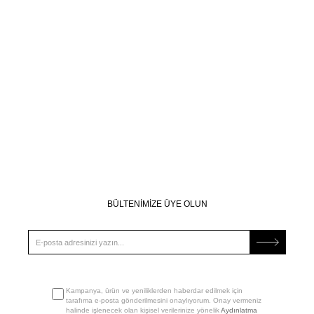
BÜLTENİMİZE ÜYE OLUN
Kampanya, ürün ve yeniliklerden haberdar edilmek için
tarafıma e-posta gönderilmesini onaylıyorum. Onay vermeniz
halinde işlenecek olan kişisel verilerinize yönelik
Aydınlatma