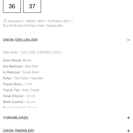
36
37
Anasayfa
KADIN
BOT
TOPUKLU BOT
ELLAS Bordo Cilt Kadın Kalın Topuklu Bot
ÜRÜN ÖZELLIKLERI
Stok Kodu
(113-1361-2-BORDO CILT)
Ürün Rengi:
Bordo
Dış Materyal :
Suni Deri
İç Materyal :
Sıcak Astar
Kalıp :
Tam Kalıp / Standart
Topuk Boyu :
7 cm
Topuk Tipi :
Kalın Topuk
Tarak Ölçüsü :
13 cm
Bilek Çevresi :
31 cm
Bacak Çevresi :
36 cm
Bacak Boy Ölçüsü ( Topuktan yukarı) :
20 cm
YORUMLAR
(0)
İç Taban Ölçüsü :
24,5 cm
Taban Malzemesi :
Neolit Taban
ÜRÜN ÖNERILERI
Üretim Yeri :
Türkiye