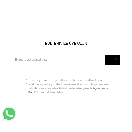
BÜLTENİMİZE ÜYE OLUN
Kampanya, ürün ve yeniliklerden haberdar edilmek için
tarafıma e-posta gönderilmesini onaylıyorum. Onay vermeniz
halinde işlenecek olan kişisel verilerinize yönelik
Aydınlatma
Metni
’ni okumak için
tıklayınız
.