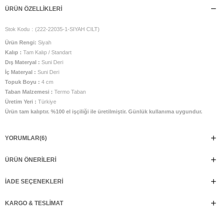
ÜRÜN ÖZELLIKLERI
Stok Kodu
(222-22035-1-SIYAH CILT)
Ürün Rengi:
Siyah
Kalıp :
Tam Kalıp / Standart
Dış Materyal :
Suni Deri
İç Materyal :
Suni Deri
Topuk Boyu :
4 cm
Taban Malzemesi :
Termo Taban
Üretim Yeri :
Türkiye
Ürün tam kalıptır. %100 el işçiliği ile üretilmiştir. Günlük kullanıma uygundur.
YORUMLAR
(6)
ÜRÜN ÖNERILERI
İADE SEÇENEKLERI
KARGO & TESLIMAT