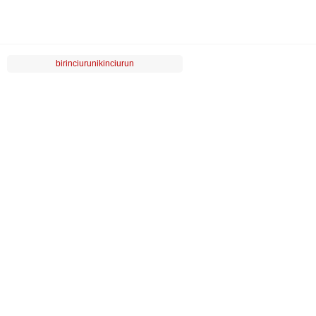
birinciurunikinciurun
LUVİ
MÜŞTERİ HİZMETLERİ
POPÜLER KATEGORİLER
ÖZEL SAYFALAR