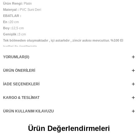
Ürün Rengi:
Platin
Materyal :
PVC Suni Deri
EBATLAR :
En :
20 cm
Boy :
12,5 cm
Genişlik :
3 cm
Tek bölmeden oluşmaktadır , içi astarlıdır , zincir askısı mevcuttur. %100 El
isçiligi ile üretilmistir.
YORUMLAR
(0)
ÜRÜN ÖNERILERI
İADE SEÇENEKLERI
KARGO & TESLIMAT
ÜRÜN KULLANIM KILAVUZU
Ürün Değerlendirmeleri