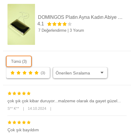
DOMİNGOS Platin Ayna Kadın Abiye Çanta
4.1
7 Değerlendirme
|
3 Yorum
Tümü (3)
(3)
çok şık çok kibar duruyor...malzeme olarak da gayet güzel...
S** K**
|
14.10.2024
|
Çok şık bayıldım