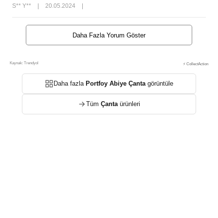
S** Y**
|
20.05.2024
|
Daha Fazla Yorum Göster
Kaynak: Trendyol
⚡ CollectAction
Daha fazla
Portfoy Abiye Çanta
görüntüle
Tüm
Çanta
ürünleri