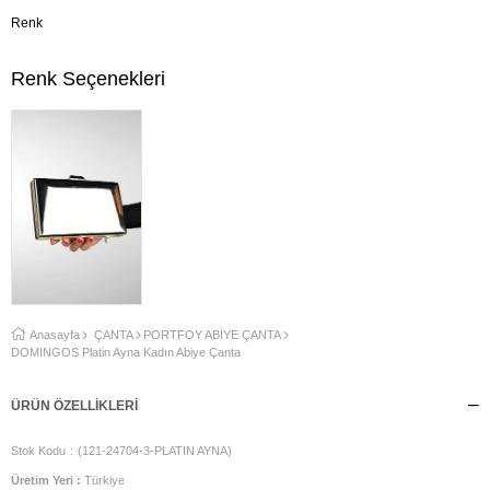
Renk
Renk Seçenekleri
Anasayfa
ÇANTA
PORTFOY ABİYE ÇANTA
DOMİNGOS Platin Ayna Kadın Abiye Çanta
ÜRÜN ÖZELLIKLERI
Stok Kodu
(121-24704-3-PLATIN AYNA)
Üretim Yeri :
Türkiye