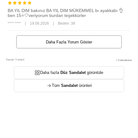
BA YIL DIM bakınız BA YIL DIM MÜKEMMEL bı ayakkabı 👌
ben 15⭐🤍veriyorum burdan teşekkürler
**** ****
|
19.06.2026
|
Beden: 38
Daha Fazla Yorum Göster
Kaynak: Trendyol
⚡ CollectAction
Daha fazla
Düz Sandalet
görüntüle
Tüm
Sandalet
ürünleri