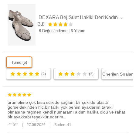
zarif bir Akdeniz havası katacaktır.
DEXARA Bej Süet Hakiki Deri Kadın Sandalet
3.8
8 Değerlendirme
|
6 Yorum
Tümü (6)
(2)
(2)
ürün elime çok kısa sürede sağlam bir şekilde ulastti
gorseldekinden hiç bir farkı yok benim ayaklarım taraklı
olmasına rağmen kendi numaramı aldım harika oldu ve rahat
bir ayakkabı teşekkür ederim.
r** ö**
|
27.06.2026
|
Beden: 41