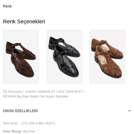
Renk
Renk Seçenekleri
Anasayfa
KADIN
SANDALET
DÜZ SANDALET
DEXARA Bej Süet Hakiki Deri Kadın Sandalet
ÜRÜN ÖZELLIKLERI
Stok Kodu
(171-200-3-BEJ SUET)
Ürün Rengi:
Bej Süet