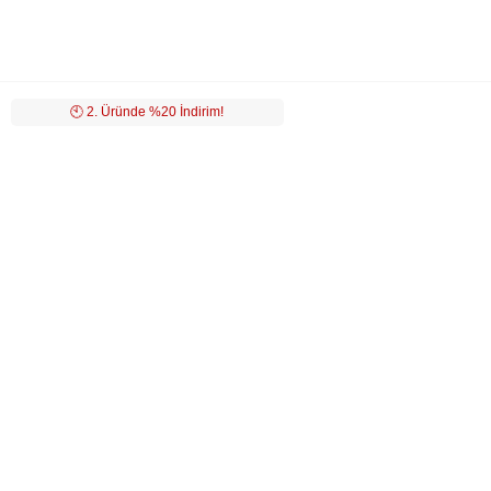
🕙️ 2. Üründe %20 İndirim!
LUVİ
MÜŞTERİ HİZMETLERİ
POPÜLER KATEGORİLER
ÖZEL SAYFALAR