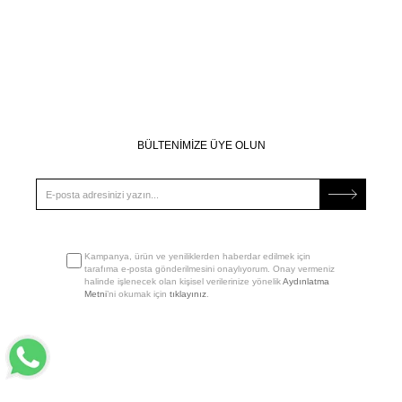
BÜLTENİMİZE ÜYE OLUN
Kampanya, ürün ve yeniliklerden haberdar edilmek için
tarafıma e-posta gönderilmesini onaylıyorum. Onay vermeniz
halinde işlenecek olan kişisel verilerinize yönelik
Aydınlatma
Metni
’ni okumak için
tıklayınız
.