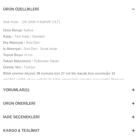
ÜRÜN ÖZELLIKLERI
Stok Kodu
(25-2008-3-KAHVE CILT)
Ürün Rengi:
Kahve
Kalıp :
Tam Kalıp / Standart
Dış Materyal :
Suni Deri
İç Materyal :
Suni Deri - Sıcak Astar
Topuk Boyu :
4 cm
Taban Malzemesi :
Poliüretan Taban
Üretim Yeri :
Türkiye
Bilek çevresi ölçüsü 38 numara için 27 cm'dir, bacak boy uzunluğu 15
cm'dir.Lastikli oluşu sebebi ile bilek çevresinin esneme payı vardır. Numara
arası 0,5 cm fark olmaktadır.
YORUMLAR
(1)
Ürün tam kalıptır. Taraklı ve buçuklu ayaklar için bir büyük numara
önerilmektedir
%100 el işçiliği ile üretilmiştir. Günlük kullanıma uygundur.
ÜRÜN ÖNERILERI
İADE SEÇENEKLERI
KARGO & TESLIMAT