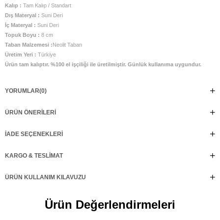
Kalıp :
Tam Kalıp / Standart
Dış Materyal :
Suni Deri
İç Materyal :
Suni Deri
Topuk Boyu :
8 cm
Taban Malzemesi :
Neolit Taban
Üretim Yeri :
Türkiye
Ürün tam kalıptır. %100 el işçiliği ile üretilmiştir. Günlük kullanıma uygundur.
YORUMLAR
(0)
ÜRÜN ÖNERILERI
İADE SEÇENEKLERI
KARGO & TESLIMAT
ÜRÜN KULLANIM KILAVUZU
Ürün Değerlendirmeleri