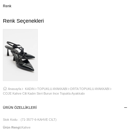
Renk
Renk Seçenekleri
Anasayfa
KADIN
TOPUKLU AYAKKABI
ORTA TOPUKLU AYAKKABI
COJE Kahve Cilt Kadın Sivri Burun İnce Topuklu Ayakkabı
ÜRÜN ÖZELLIKLERI
Stok Kodu
(71-3577-6-KAHVE CILT)
Ürün Rengi:
Kahve