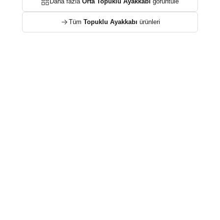
Daha fazla
Orta Topuklu Ayakkabı
görüntüle
Tüm
Topuklu Ayakkabı
ürünleri