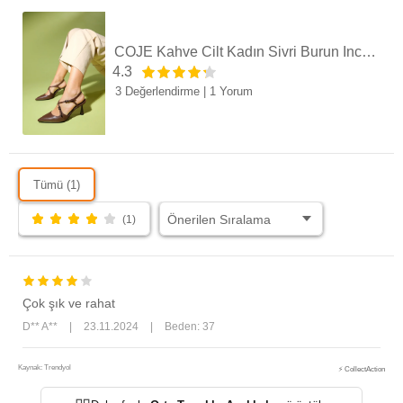
COJE Kahve Cilt Kadın Sivri Burun İnce Topuklu Ayakkabı
4.3
3 Değerlendirme
|
1 Yorum
Tümü (1)
(1)
Çok şık ve rahat
D** A**
|
23.11.2024
|
Beden: 37
Kaynak: Trendyol
⚡ CollectAction