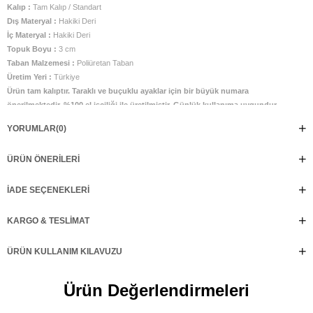
Kalıp :
Tam Kalıp / Standart
Dış Materyal :
Hakiki Deri
İç Materyal :
Hakiki Deri
Topuk Boyu :
3 cm
Taban Malzemesi :
Poliüretan Taban
Üretim Yeri :
Türkiye
Ürün tam kalıptır. Taraklı ve buçuklu ayaklar için bir büyük numara
önerilmektedir. %100 el işçiliği ile üretilmiştir. Günlük kullanıma uygundur.
YORUMLAR
(0)
ÜRÜN ÖNERILERI
İADE SEÇENEKLERI
KARGO & TESLIMAT
ÜRÜN KULLANIM KILAVUZU
Ürün Değerlendirmeleri