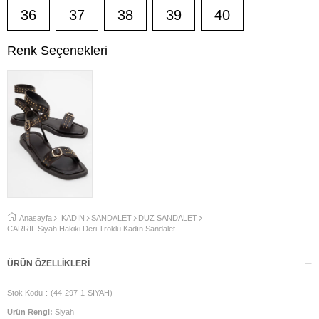
36
37
38
39
40
Renk Seçenekleri
Anasayfa
KADIN
SANDALET
DÜZ SANDALET
CARRİL Siyah Hakiki Deri Troklu Kadın Sandalet
ÜRÜN ÖZELLIKLERI
Stok Kodu
(44-297-1-SIYAH)
Ürün Rengi:
Siyah