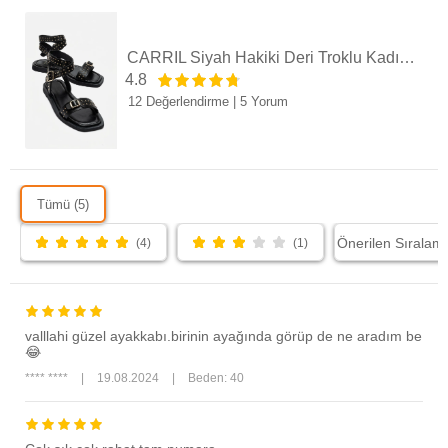
CARRİL Siyah Hakiki Deri Troklu Kadın Sandalet
4.8
12 Değerlendirme
|
5 Yorum
Tümü (5)
(4)
(1)
valllahi güzel ayakkabı.birinin ayağında görüp de ne aradım be
😂
**** ****
|
19.08.2024
|
Beden: 40