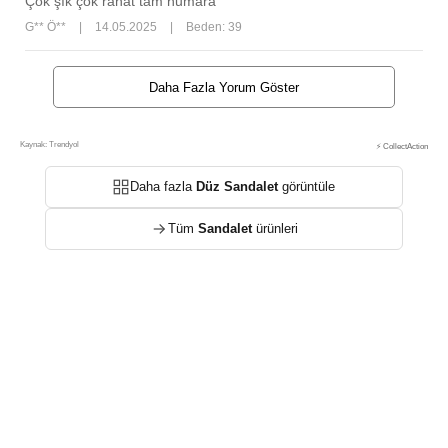
Çok şık çok rahat tam numara
G** Ö**
|
14.05.2025
|
Beden: 39
Daha Fazla Yorum Göster
Kaynak: Trendyol
⚡ CollectAction
Daha fazla
Düz Sandalet
görüntüle
Tüm
Sandalet
ürünleri