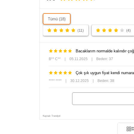
Tümü (18)
(11)
(4)
Bacaklarım normalde kalındır çoğ
B** C**
|
05.11.2025
|
Beden: 37
Çok şık uygun fiyat kendi numaran
**** ****
|
30.12.2025
|
Beden: 38
Kaynak: Trendyol
D