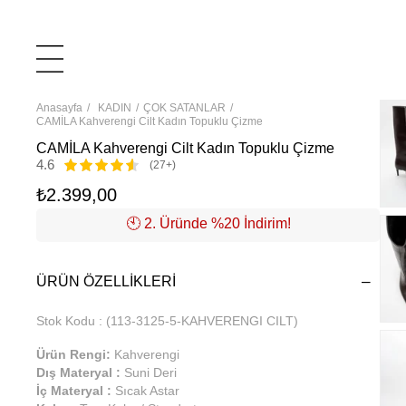
Anasayfa
KADIN
ÇOK SATANLAR
CAMİLA Kahverengi Cilt Kadın Topuklu Çizme
CAMİLA Kahverengi Cilt Kadın Topuklu Çizme
4.6
(27+)
₺2.399,00
🕙️ 2. Üründe %20 İndirim!
ÜRÜN ÖZELLIKLERI
Stok Kodu
(113-3125-5-KAHVERENGI CILT)
Ürün Rengi:
Kahverengi
Dış Materyal :
Suni Deri
İç Materyal :
Sıcak Astar