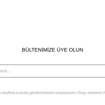
BÜLTENİMİZE ÜYE OLUN
 tarafıma e-posta gönderilmesini onaylıyorum. Onay vermeniz hal