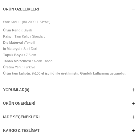
ÜRÜN ÖZELLIKLERI
Stok Kodu
(80-2090-1-SIYAH)
Ürün Rengi:
Siyah
Kalıp :
Tam Kalıp / Standart
Dış Materyal :
Tekstil
İç Materyal :
Suni Deri
Topuk Boyu :
7,5 cm
Taban Malzemesi :
Neolit Taban
Üretim Yeri :
Türkiye
Ürün tam kalıptır. %100 el işçiliği ile üretilmiştir. Günlük kullanıma uygundur.
YORUMLAR
(0)
ÜRÜN ÖNERILERI
İADE SEÇENEKLERI
KARGO & TESLIMAT