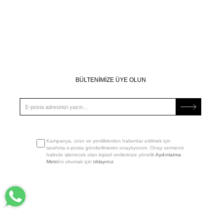
BÜLTENİMİZE ÜYE OLUN
Kampanya, ürün ve yeniliklerden haberdar edilmek için
tarafıma e-posta gönderilmesini onaylıyorum. Onay vermeniz
halinde işlenecek olan kişisel verilerinize yönelik
Aydınlatma
Metni
’ni okumak için
tıklayınız
.