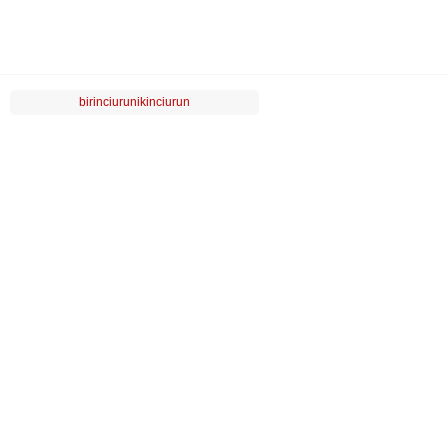
birinciurunikinciurun
LUVİ
MÜŞTERİ HİZMETLERİ
POPÜLER KATEGORİLER
ÖZEL SAYFALAR