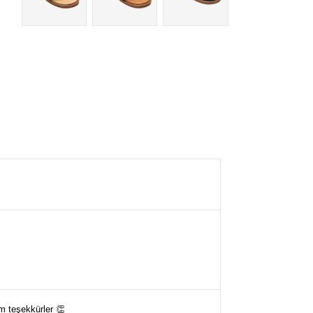
 teşekkürler 👏