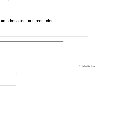
göre ama bana tam numaram oldu
⚡ CollectAction