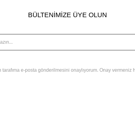
BÜLTENİMİZE ÜYE OLUN
 tarafıma e-posta gönderilmesini onaylıyorum. Onay vermeniz hal