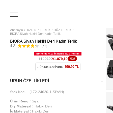
Anasayfa
KADIN
TERLİK
DÜZ TERLİK
BIORA Siyah Hakiki Deri Kadın Terlik
BIORA Siyah Hakiki Deri Kadın Terlik
4.3
(6+)
₺1.079,10
₺1.199,00
%10
959,20 TL
2. Üründe %20 İndirim:
ÜRÜN ÖZELLIKLERI
Stok Kodu
(172-24620-1-SIYAH)
Ürün Rengi:
Siyah
Dış Materyal :
Hakiki Deri
İç Materyal :
Hakiki Deri