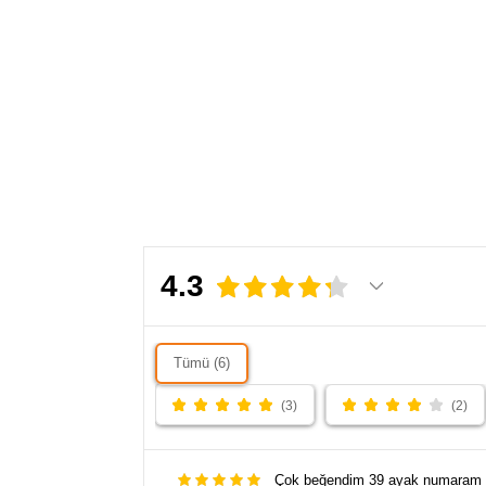
4.3
Tümü (6)
(3)
(2)
Çok beğendim 39 ayak numaram b