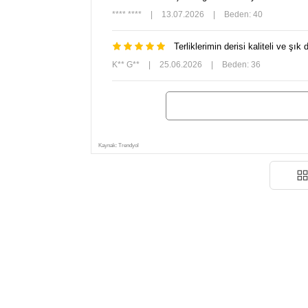
**** ****
|
13.07.2026
|
Beden: 40
Terliklerimin derisi kaliteli ve 
K** G**
|
25.06.2026
|
Beden: 36
Kaynak: Trendyol