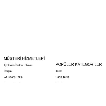
MÜŞTERİ HİZMETLERİ
POPÜLER KATEGORİLER
Ayakkabı Beden Tablosu
İletişim
Terlik
Sipariş Takip
Hasır Terlik
Kargo ve Teslimat
Sandalet
Destek Talepleri
Topuklu Sandalet
Favorilerim