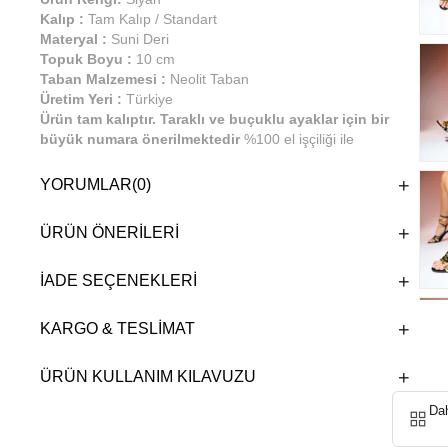
Kalıp :
Tam Kalıp / Standart
Materyal :
Suni Deri
Topuk Boyu :
10 cm
Taban Malzemesi :
Neolit Taban
Üretim Yeri :
Türkiye
Ürün tam kalıptır. Taraklı ve buçuklu ayaklar için bir
büyük numara önerilmektedir
%100 el işçiliği ile
üretilmiştir. Günlük kullanıma uygundur.
YORUMLAR
(0)
ÜRÜN ÖNERILERI
İADE SEÇENEKLERI
KARGO & TESLIMAT
ÜRÜN KULLANIM KILAVUZU
Da