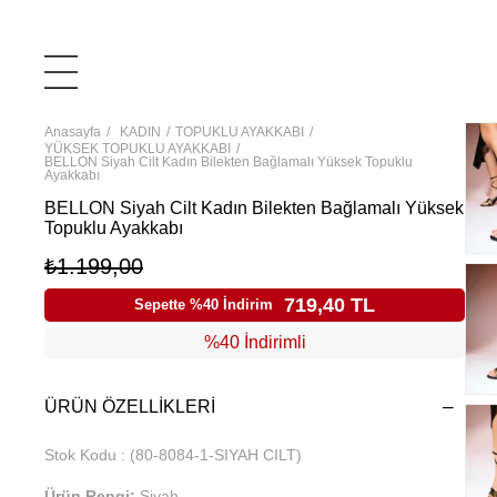
Anasayfa
KADIN
TOPUKLU AYAKKABI
YÜKSEK TOPUKLU AYAKKABI
BELLON Siyah Cilt Kadın Bilekten Bağlamalı Yüksek Topuklu
Ayakkabı
BELLON Siyah Cilt Kadın Bilekten Bağlamalı Yüksek
Topuklu Ayakkabı
₺1.199,00
719,40 TL
Sepette %40 İndirim
%40 İndirimli
ÜRÜN ÖZELLIKLERI
Stok Kodu
(80-8084-1-SIYAH CILT)
Ürün Rengi:
Siyah