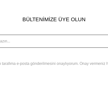
BÜLTENİMİZE ÜYE OLUN
 tarafıma e-posta gönderilmesini onaylıyorum. Onay vermeniz hal