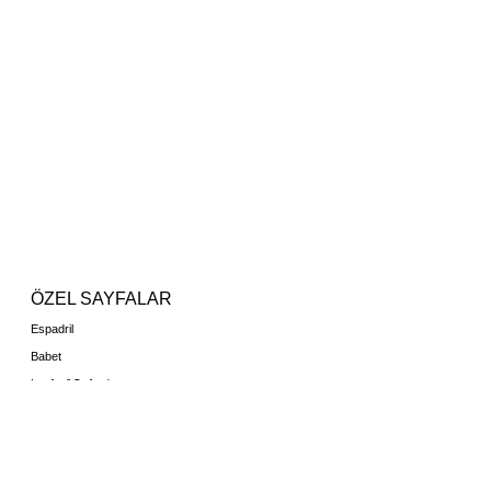
ÖZEL SAYFALAR
Espadril
Babet
Loafer&Oxford
Topuklu Ayakkabı