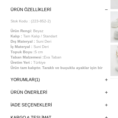
ÜRÜN ÖZELLIKLERI
Stok Kodu
(223-852-2)
Ürün Rengi:
Beyaz
Kalıp :
Tam Kalıp / Standart
Dış Materyal :
Suni Deri
İç Materyal :
Suni Deri
Topuk Boyu :
5 cm
Taban Malzemesi :
Eva Taban
Üretim Yeri :
Türkiye
Ürün tam kalıptır. Taraklı ve buçuklu ayaklar için bir
büyük numara önerilmektedir. %100 el işçiliği ile
üretilmiştir. Günlük kullanıma uygundur.
YORUMLAR
(1)
ÜRÜN ÖNERILERI
İADE SEÇENEKLERI
KARGO & TESLIMAT