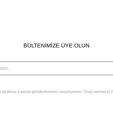
BÜLTENİMİZE ÜYE OLUN
 tarafıma e-posta gönderilmesini onaylıyorum. Onay vermeniz hal