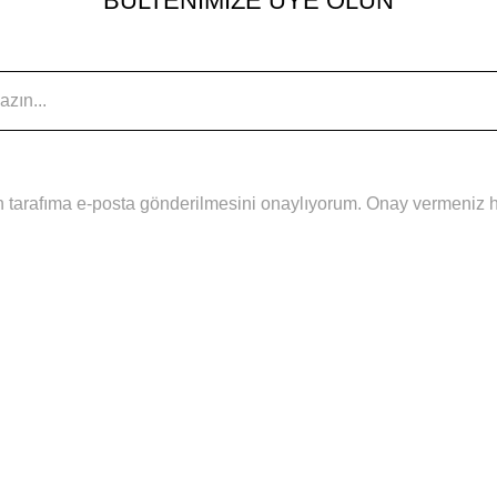
BÜLTENİMİZE ÜYE OLUN
 tarafıma e-posta gönderilmesini onaylıyorum. Onay vermeniz hal