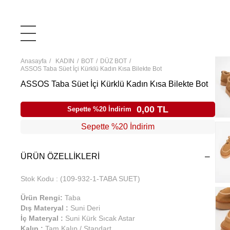
Anasayfa
KADIN
BOT
DÜZ BOT
ASSOS Taba Süet İçi Kürklü Kadın Kısa Bilekte Bot
ASSOS Taba Süet İçi Kürklü Kadın Kısa Bilekte Bot
0,00 TL
Sepette %20 İndirim
Sepette %20 İndirim
ÜRÜN ÖZELLIKLERI
Stok Kodu
(109-932-1-TABA SUET)
Ürün Rengi:
Taba
Dış Materyal :
Suni Deri
İç Materyal :
Suni Kürk Sıcak Astar
Kalıp :
Tam Kalıp / Standart