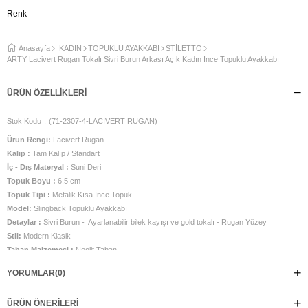
Renk
Anasayfa
KADIN
TOPUKLU AYAKKABI
STİLETTO
ARTY Lacivert Rugan Tokalı Sivri Burun Arkası Açık Kadın İnce Topuklu Ayakkabı
ÜRÜN ÖZELLIKLERI
Stok Kodu
(71-2307-4-LACİVERT RUGAN)
Ürün Rengi:
Lacivert Rugan
Kalıp :
Tam Kalıp / Standart
İç - Dış Materyal :
Suni Deri
Topuk Boyu :
6,5 cm
Topuk Tipi :
Metalik Kısa İnce Topuk
Model:
Slingback Topuklu Ayakkabı
Detaylar :
Sivri Burun - Ayarlanabilir bilek kayışı ve gold tokalı - Rugan Yüzey
Stil:
Modern Klasik
Taban Malzemesi :
Neolit Taban
Üretim Yeri :
Türkiye
YORUMLAR
(0)
ARTY'nin ince topuğu, zarif duruşu ve şık detaylarıyla, adımlarınızda bir
kraliçenin zarafetini taşırsınız. Hem özel gecelerinize hem de günlük stilinize
ÜRÜN ÖNERILERI
özgün bir dokunuş katacak olan ARTY, modern kadının vazgeçilmezi