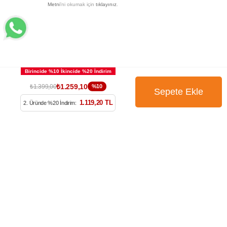
Metni
’ni okumak için
tıklayınız
.
₺1.259,10
₺1.399,00
%10
1.119,20 TL
2. Üründe %20 İndirim: