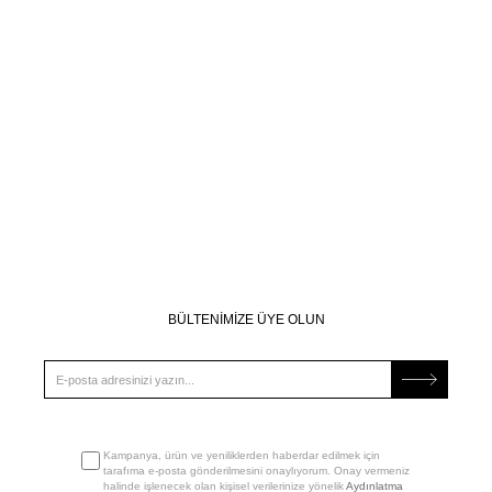
BÜLTENİMİZE ÜYE OLUN
Kampanya, ürün ve yeniliklerden haberdar edilmek için
tarafıma e-posta gönderilmesini onaylıyorum. Onay vermeniz
halinde işlenecek olan kişisel verilerinize yönelik
Aydınlatma