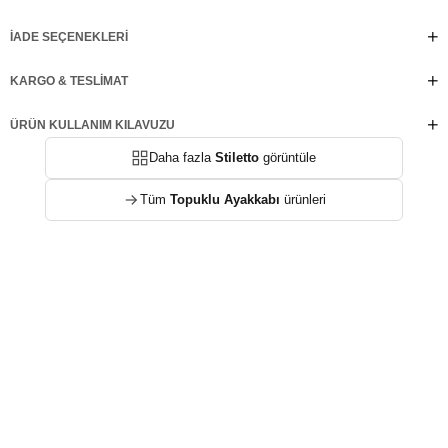
olacak. Unutulmaz bir etki bırakmak isteyenler için, ARTY tam da aradığınız
ihtişamı sunuyor.
İADE SEÇENEKLERI
KARGO & TESLIMAT
ÜRÜN KULLANIM KILAVUZU
Daha fazla
Stiletto
görüntüle
Tüm
Topuklu Ayakkabı
ürünleri