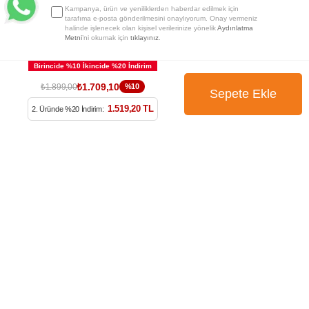
Kampanya, ürün ve yeniliklerden haberdar edilmek için
tarafıma e-posta gönderilmesini onaylıyorum. Onay vermeniz
halinde işlenecek olan kişisel verilerinize yönelik
Aydınlatma
Metni
’ni okumak için
tıklayınız
.
₺1.709,10
₺1.899,00
%10
1.519,20 TL
2. Üründe %20 İndirim: