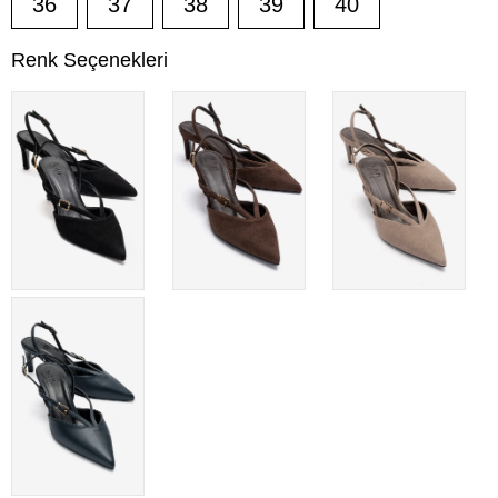
36
37
38
39
40
Renk Seçenekleri