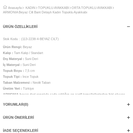
Anasayfa
KADIN
TOPUKLU AYAKKABI
ORTA TOPUKLU AYAKKABI
ARMONIA Beyaz Cilt Bant Detaylı Kadın Topuklu Ayakkabı
ÜRÜN ÖZELLIKLERI
Stok Kodu
(113-2238-4-BEYAZ CILT)
Ürün Rengi:
Beyaz
Kalıp :
Tam Kalıp / Standart
Dış Materyal :
Suni Deri
İç Materyal :
Suni Deri
Topuk Boyu :
7,5 cm
Topuk Tipi :
İnce Topuk
Taban Malzemesi :
Neolit Taban
Üretim Yeri :
Türkiye
ARMONIA beyaz deri rengiyle sade şıklığın en zarif temsilcilerinden biri oluyor.
Pürüzsüz yüzeyi ve modern beyaz tonu, tasarıma ferah ve sofistike bir
YORUMLAR
(0)
görünüm kazandırırken, sivri burun formu ayağı daha ince ve zarif gösterir. İnce
çapraz bant detayları ARMONIA'ya özgün bir dokunuş katarken, ayarlanabilir
ÜRÜN ÖNERILERI
bilek kayışı ayağı güvenle kavrayarak konforlu bir kullanım sunar. Zarif ince
topuğu ise gün boyu şıklığı dengeli ve estetik bir duruşla tamamlar. Minimal
tasarımı sayesinde jeanlerden keten takımlara, romantik elbiselerden davet
İADE SEÇENEKLERI