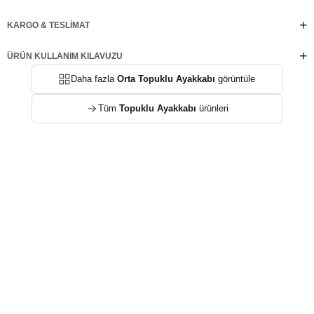
kombinlerine kadar her stile kolayca uyum sağlayan ARMONIA; beyazın
zamansız zarafetini modern çizgilerle buluşturur. Günlük şehir şıklığından özel
KARGO & TESLIMAT
davetlere kadar her ortamda stilinizi kusursuz bir şekilde tamamlayan,
gardırobunuzun vazgeçilmez parçalarından biri olmaya adaydır.
ÜRÜN KULLANIM KILAVUZU
Daha fazla
Orta Topuklu Ayakkabı
görüntüle
Tüm
Topuklu Ayakkabı
ürünleri