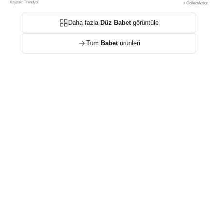
Kaynak: Trendyol
⚡ CollectAction
Daha fazla
Düz Babet
görüntüle
Tüm
Babet
ürünleri