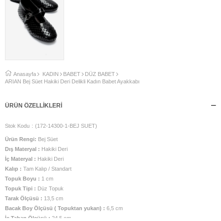
Anasayfa
KADIN
BABET
DÜZ BABET
ARİAN Bej Süet Hakiki Deri Delikli Kadın Babet Ayakkabı
ÜRÜN ÖZELLIKLERI
Stok Kodu
(172-14300-1-BEJ SUET)
Ürün Rengi:
Bej Süet
Dış Materyal :
Hakiki Deri
İç Materyal :
Hakiki Deri
Kalıp :
Tam Kalıp / Standart
Topuk Boyu :
1 cm
Topuk Tipi :
Düz Topuk
Tarak Ölçüsü :
13,5 cm
Bacak Boy Ölçüsü ( Topuktan yukarı) :
6,5 cm
İç Taban Ölçüsü :
24,5 cm