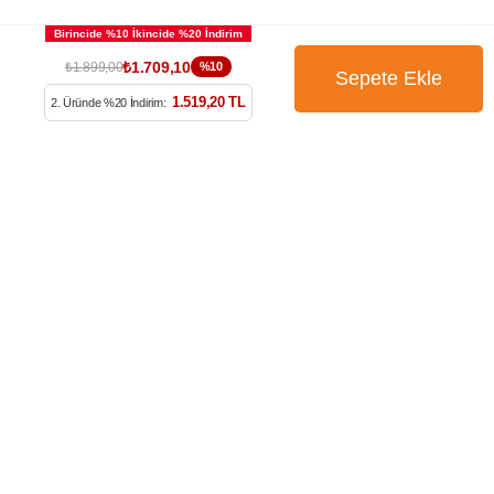
₺1.709,10
₺1.899,00
%10
1.519,20 TL
2. Üründe %20 İndirim:
BÜLTENİMİZE ÜYE OLUN
Kampanya, ürün ve yeniliklerden haberdar edilmek için
tarafıma e-posta gönderilmesini onaylıyorum. Onay vermeniz
halinde işlenecek olan kişisel verilerinize yönelik
Aydınlatma
Metni
’ni okumak için
tıklayınız
.