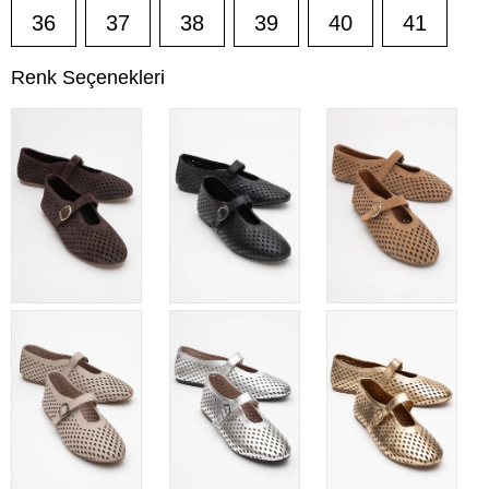
36
37
38
39
40
41
Renk Seçenekleri