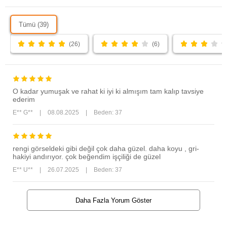
Tümü (39)
(26)
(6)
O kadar yumuşak ve rahat ki iyi ki almışım tam kalıp tavsiye
ederim
E** G**
|
08.08.2025
|
Beden: 37
rengi görseldeki gibi değil çok daha güzel. daha koyu , gri-
hakiyi andırıyor. çok beğendim işçiliği de güzel
E** U**
|
26.07.2025
|
Beden: 37
Daha Fazla Yorum Göster