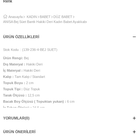
Renk
Anasayfa
KADIN
BABET
DÜZ BABET
ANİSA Bej Süet Bantlı Hakiki Deri Kadın Babet Ayakkabı
ÜRÜN ÖZELLIKLERI
Stok Kodu
(139-236-4-BEJ SUET)
Ürün Rengi:
Bej
Dış Materyal :
Hakiki Deri
İç Materyal :
Hakiki Deri
Kalıp :
Tam Kalıp / Standart
Topuk Boyu :
2 cm
Topuk Tipi :
Düz Topuk
Tarak Ölçüsü :
12,5 cm
Bacak Boy Ölçüsü ( Topuktan yukarı) :
6 cm
İç Taban Ölçüsü :
24,5 cm
Taban Malzemesi :
Poliüretan Taban
YORUMLAR
(0)
Üretim Yeri :
Türkiye
Belirtilen ölçüler 38 numara için verilmiştir.
ÜRÜN ÖNERILERI
Bej rengiyle zarif ve sade bir stil sunan ANİSA, içi ve dışı tamamen deri
yapısıyla gün boyu nefes alan bir konfor sağlar. Yumuşak dokusu ve rahat