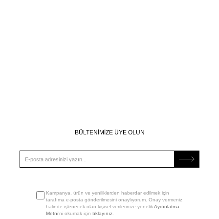
BÜLTENİMİZE ÜYE OLUN
Kampanya, ürün ve yeniliklerden haberdar edilmek için
tarafıma e-posta gönderilmesini onaylıyorum. Onay vermeniz
halinde işlenecek olan kişisel verilerinize yönelik
Aydınlatma
Metni
’ni okumak için
tıklayınız
.