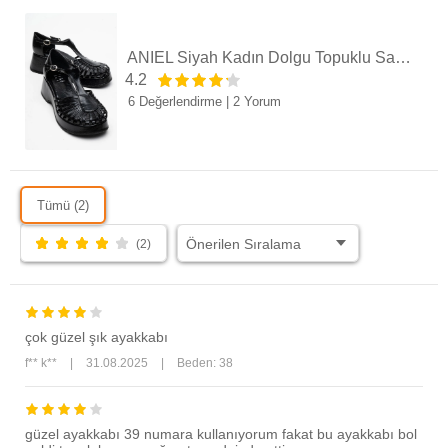
ANIEL Siyah Kadın Dolgu Topuklu Sandalet
4.2
6 Değerlendirme
|
2 Yorum
Tümü (2)
(2)
çok güzel şık ayakkabı
f** k**
|
31.08.2025
|
Beden: 38
güzel ayakkabı 39 numara kullanıyorum fakat bu ayakkabı bol