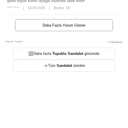
geldi topuk kısmı ayağa otumadı iade ettim
**** ****
|
18.09.2025
|
Beden: 39
Daha Fazla Yorum Göster
Kaynak: Trendyol
⚡ CollectAction
Daha fazla
Topuklu Sandalet
görüntüle
Tüm
Sandalet
ürünleri