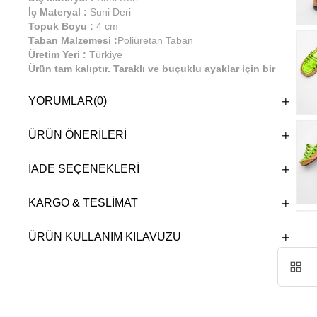
İç Materyal :
Suni Deri
Topuk Boyu :
4 cm
Taban Malzemesi :
Poliüretan Taban
Üretim Yeri :
Türkiye
Ürün tam kalıptır. Taraklı ve buçuklu ayaklar için bir
büyük numara önerilmektedir.%100 el işçiliği ile
üretilmiştir. Günlük kullanıma uygundur.
YORUMLAR
(0)
ÜRÜN ÖNERILERI
İADE SEÇENEKLERI
KARGO & TESLIMAT
ÜRÜN KULLANIM KILAVUZU