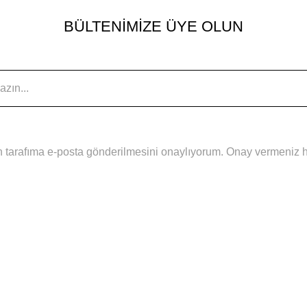
BÜLTENİMİZE ÜYE OLUN
 tarafıma e-posta gönderilmesini onaylıyorum. Onay vermeniz hal