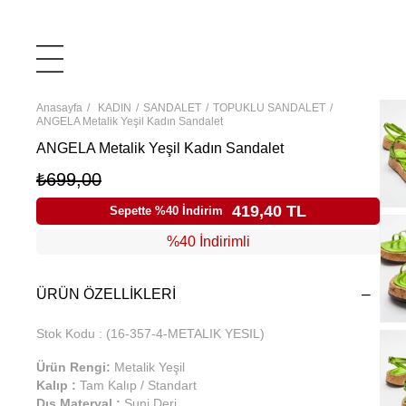
Anasayfa
KADIN
SANDALET
TOPUKLU SANDALET
ANGELA Metalik Yeşil Kadın Sandalet
ANGELA Metalik Yeşil Kadın Sandalet
₺699,00
419,40 TL
Sepette %40 İndirim
%40 İndirimli
ÜRÜN ÖZELLIKLERI
Stok Kodu
(16-357-4-METALIK YESIL)
Ürün Rengi:
Metalik Yeşil
Kalıp :
Tam Kalıp / Standart
Dış Materyal :
Suni Deri